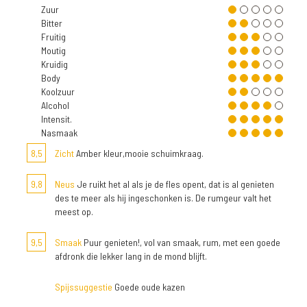
Zuur
Bitter
Fruitig
Moutig
Kruidig
Body
Koolzuur
Alcohol
Intensit.
Nasmaak
8,5
Zicht
Amber kleur,mooie schuimkraag.
9,8
Neus
Je ruikt het al als je de fles opent, dat is al genieten
des te meer als hij ingeschonken is. De rumgeur valt het
meest op.
9,5
Smaak
Puur genieten!, vol van smaak, rum, met een goede
afdronk die lekker lang in de mond blijft.
Spijssuggestie
Goede oude kazen