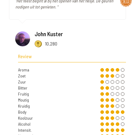
9,0
"Het feest begint al bij het openen van het flesje. De geuren
nodigen uit tot genieten. "
John Kuster
10.280
Review
Aroma
Zoet
Zuur
Bitter
Fruitig
Moutig
Kruidig
Body
Koolzuur
Alcohol
Intensit.