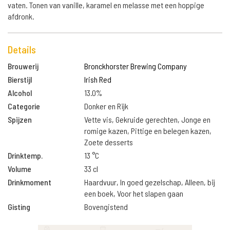
vaten. Tonen van vanille, karamel en melasse met een hoppige
afdronk.
Details
Brouwerij
Bronckhorster Brewing Company
Bierstijl
Irish Red
Alcohol
13.0%
Categorie
Donker en Rijk
Spijzen
Vette vis, Gekruide gerechten, Jonge en
romige kazen, Pittige en belegen kazen,
Zoete desserts
Drinktemp.
13 °C
Volume
33 cl
Drinkmoment
Haardvuur, In goed gezelschap, Alleen, bij
een boek, Voor het slapen gaan
Gisting
Bovengistend