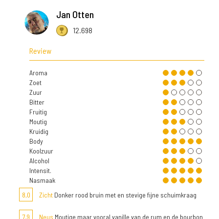
Jan Otten
12.698
Review
Aroma
Zoet
Zuur
Bitter
Fruitig
Moutig
Kruidig
Body
Koolzuur
Alcohol
Intensit.
Nasmaak
8,0
Zicht
Donker rood bruin met en stevige fijne schuimkraag
7,9
Neus
Moutige maar vooral vanille van de rum en de bourbon