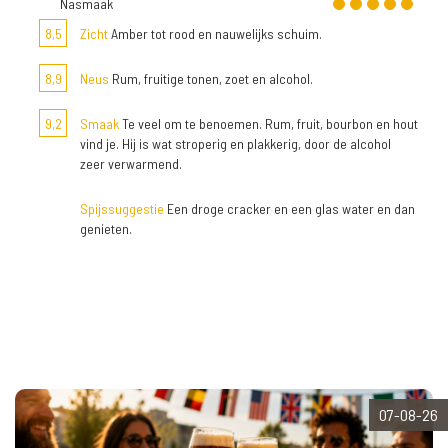
Nasmaak
8,5
Zicht
Amber tot rood en nauwelijks schuim.
8,9
Neus
Rum, fruitige tonen, zoet en alcohol.
9,2
Smaak
Te veel om te benoemen. Rum, fruit, bourbon en hout
vind je. Hij is wat stroperig en plakkerig, door de alcohol
zeer verwarmend.
Spijssuggestie
Een droge cracker en een glas water en dan
genieten.
07-08-26