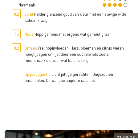
Nasmaak
8,2
Zicht
Helder glanzend goud van kleur met een stevige witte
schuimkraag
7,6
Neus
Hoppige neus met ergens wat gemout graan
8,2
Smaak
Veel hopinvloeden! Hars, bloemen en citrus vieren
hoogtijdagen omlijst door een subtiele iets zoete
moutsmaak die voor wat balans zorgt
Spijssuggestie
Licht pittige gerechten. Ongezouten
amandelen. De wat gewaagdere salades
03-08-26