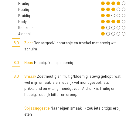
Fruitig
Moutig
Kruidig
Body
Koolzuur
Alcohol
8,0
Zicht
Donkergeel/lichtoranje en troebel met stevig wit
schuim
8,0
Neus
Hoppig, fruitig, bloemig
8,0
Smaak
Zoetmoutig en fruitig/bloemig, stevig gehopt, wat
wel mijn smaak is en redelijk vol mondgevoel. Iets
prikkelend en wrang mondgevoel. Afdronk is fruitig en
hoppig, redelijk bitter en droog.
Spijssuggestie
Naar eigen smaak, ik zou iets pittigs erbij
eten