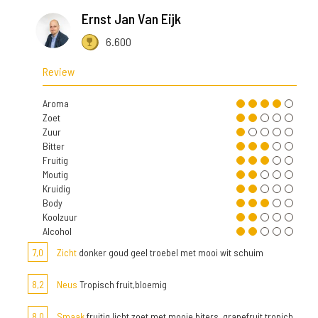
Ernst Jan Van Eijk
6.600
Review
Aroma
Zoet
Zuur
Bitter
Fruitig
Moutig
Kruidig
Body
Koolzuur
Alcohol
7,0
Zicht
donker goud geel troebel met mooi wit schuim
8,2
Neus
Tropisch fruit,bloemig
8,0
Smaak
fruitig licht zoet met mooie biters ,grapefruit,tropich