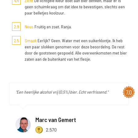
4,4
Zicht
De lichtgele kleur doet aan bier denken, maar er is
geen schuimkraag om dat idee te bevestigen, slechts een
paar belletjes koolzuur.
2,9
Neus
Fruitig en zoet. Ranja.
2,5
Smaak
Eerlijk? Geen. Water met een suikerklontje. Ik heb
een paar slokken genomen voor deze beoordelng. De rest
door de gootsteen gespoeld. Alle overeenkomsten met bier
zaten aan de buitenkant van het flesje.
7,0
"Een heerlijke alcohol vrij (0,5%) bier. Echt verfrissend."
Marc van Gemert
2.570