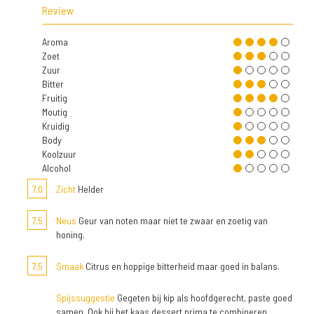
Review
Aroma
Zoet
Zuur
Bitter
Fruitig
Moutig
Kruidig
Body
Koolzuur
Alcohol
7,0
Zicht
Helder
7,5
Neus
Geur van noten maar niet te zwaar en zoetig van
honing.
7,5
Smaak
Citrus en hoppige bitterheid maar goed in balans.
Spijssuggestie
Gegeten bij kip als hoofdgerecht, paste goed
samen. Ook bij het kaas dessert prima te combineren.