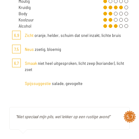
Moutig
Kruidig
Body
Koolzuur
Alcohol
6,9
Zicht
oranje, helder, schuim dat snel inzakt, lichte bruis
7,5
Neus
zoetig, bloemig
6,7
Smaak
niet heel uitgesproken, licht zeep (koriander), licht
zoet
Spijssuggestie
salade, gevogelte
5,7
"Niet speciaal mijn pils, wel lekker op een rustige avond"