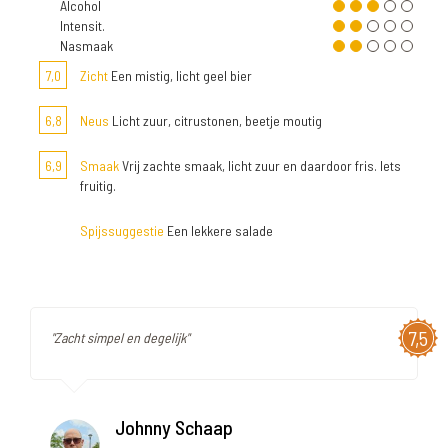
Alcohol
Intensit.
Nasmaak
7,0
Zicht
Een mistig, licht geel bier
6,8
Neus
Licht zuur, citrustonen, beetje moutig
6,9
Smaak
Vrij zachte smaak, licht zuur en daardoor fris. Iets
fruitig.
Spijssuggestie
Een lekkere salade
7,5
"Zacht simpel en degelijk"
Johnny Schaap