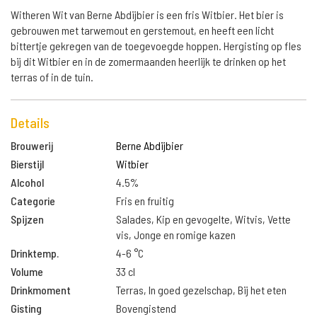
Witheren Wit van Berne Abdijbier is een fris Witbier. Het bier is
gebrouwen met tarwemout en gerstemout, en heeft een licht
bittertje gekregen van de toegevoegde hoppen. Hergisting op fles
bij dit Witbier en in de zomermaanden heerlijk te drinken op het
terras of in de tuin.
Details
Brouwerij
Berne Abdijbier
Bierstijl
Witbier
Alcohol
4.5%
Categorie
Fris en fruitig
Spijzen
Salades, Kip en gevogelte, Witvis, Vette
vis, Jonge en romige kazen
Drinktemp.
4-6 °C
Volume
33 cl
Drinkmoment
Terras, In goed gezelschap, Bij het eten
Gisting
Bovengistend