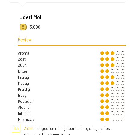
Joeri Mol
3.680
Review
Aroma
Zoet
Zuur
Bitter
Fruitig
Moutig
Kruidig
Body
Koolzuur
Alcohol
Intensit.
Nasmaak
6,5
Zicht
Lichtgeel en mistig door de hergisting op fles ,
subtiele witte schuimkraag