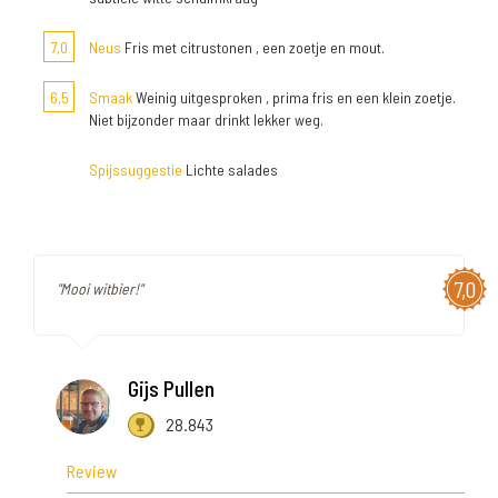
7,0
Neus
Fris met citrustonen , een zoetje en mout.
6,5
Smaak
Weinig uitgesproken , prima fris en een klein zoetje.
Niet bijzonder maar drinkt lekker weg.
Spijssuggestie
Lichte salades
7,0
"Mooi witbier!"
Gijs Pullen
28.843
Review