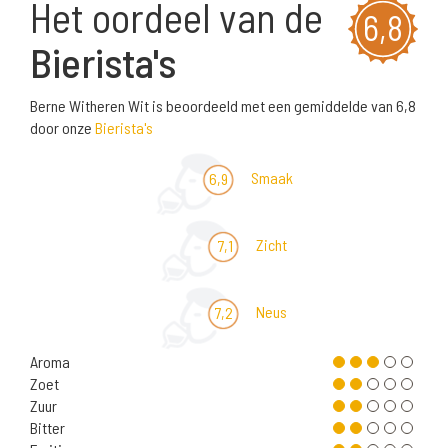
Het oordeel van de
6,8
Bierista's
Berne Witheren Wit is beoordeeld met een gemiddelde van 6,8
door onze
Bierista's
Smaak
6,9
Zicht
7,1
Neus
7,2
Aroma
Zoet
Zuur
Bitter