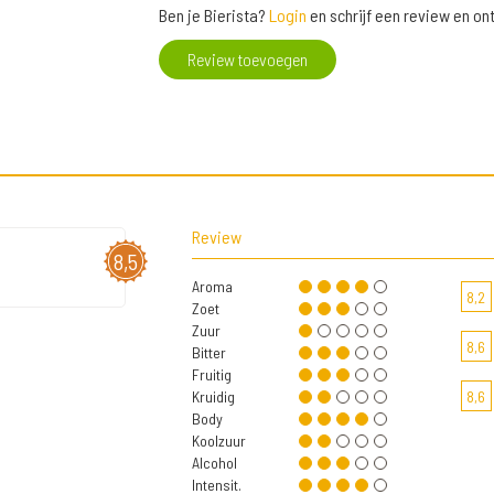
Ben je Bierista?
Login
en schrijf een review en o
Review toevoegen
Review
8,5
Aroma
8,2
Zoet
Zuur
8,6
Bitter
Fruitig
Kruidig
8,6
Body
Koolzuur
Alcohol
Intensit.