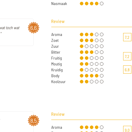
Nasmaak
Review
6,6
 wat toch wat
"
Aroma
7,2
Zoet
Zuur
Bitter
7,2
Fruitig
Moutig
Kruidig
6,8
Body
Koolzuur
Review
8,5
Aroma
9,0