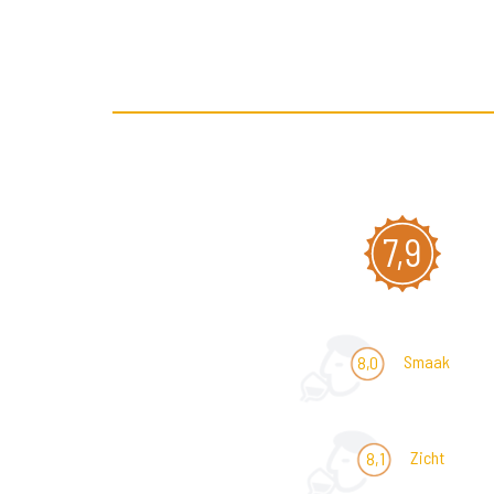
7,9
Smaak
8,0
Zicht
8,1