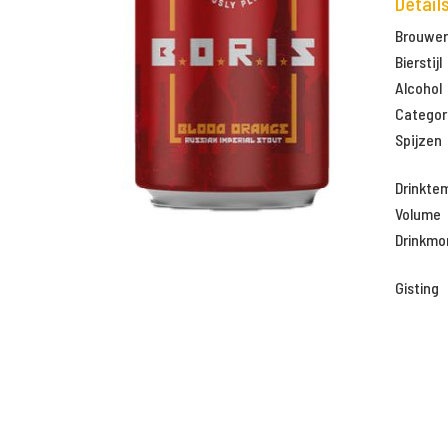
Detail
Brouweri
Bierstijl
Alcohol
Categor
Spijzen
Drinkte
Volume
Drinkm
Gisting