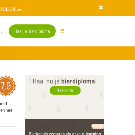
exemplaar →
Haal je Bierdiploma
gin
7,9
 met
 en heel