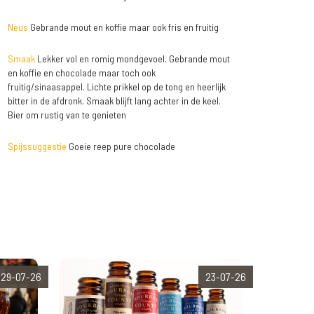
Neus
Gebrande mout en koffie maar ook fris en fruitig
Smaak
Lekker vol en romig mondgevoel. Gebrande mout
en koffie en chocolade maar toch ook
fruitig/sinaasappel. Lichte prikkel op de tong en heerlijk
bitter in de afdronk. Smaak blijft lang achter in de keel.
Bier om rustig van te genieten
Spijssuggestie
Goeie reep pure chocolade
29-07-26
23-07-26