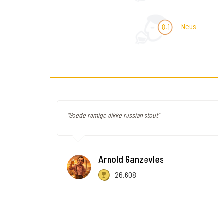
Neus
8,1
"Goede romige dikke russian stout"
Arnold Ganzevles
26.608