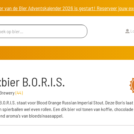
er van de Bier Adventskalender 2026 is gestart! Reserveer jouw 
Lo
bier B.O.R.I.S.
 Brewery
(
44
)
B.O.R.I.S. staat voor Blood Orange Russian Imperial Stout. Deze Boris laat
n spierballen wel even rollen. Een dik bier vol tonen van koffie, chocolade
nd aroma's van bloedsinaasappel.