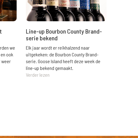
t
Line-up Bourbon County Brand-
serie bekend
orden we
Elk jaar wordt er reikhalzend naar
 en ook
uitgekeken: de Bourbon County Brand-
r weer
serie. Goose Island heeft deze week de
line-up bekend gemaakt.
Verder lezen