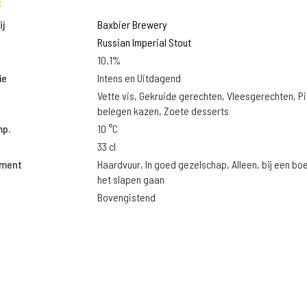
s
j
Baxbier Brewery
Russian Imperial Stout
10.1%
ie
Intens en Uitdagend
Vette vis, Gekruide gerechten, Vleesgerechten, Pi
belegen kazen, Zoete desserts
mp.
10 °C
33 cl
oment
Haardvuur, In goed gezelschap, Alleen, bij een bo
het slapen gaan
Bovengistend