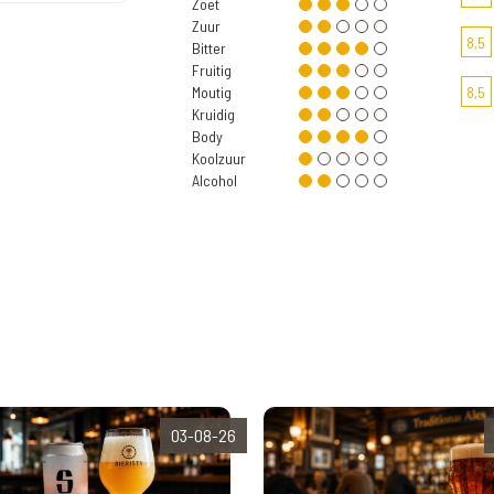
Zoet
Zuur
8,5
Bitter
Fruitig
Moutig
8,5
Kruidig
Body
Koolzuur
Alcohol
03-08-26