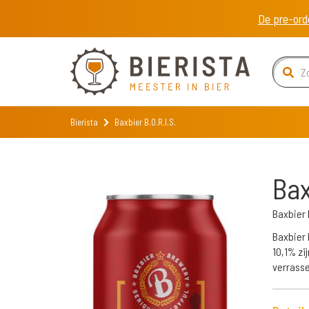
De pre-ord
Bierista
Baxbier B.O.R.I.S.
Bax
Baxbier
Baxbier 
10,1% zij
verrasse