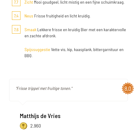
7,7
Zicht
Mooi goudgeel, licht mistig en een fijne schuimkraag.
7,4
Neus
Frisse fruitigheid en licht kruidig.
7,6
Smaak
Lekkere frisse en kruidig Bier met een karaktervolle
en zachte afdronk.
Spijssuggestie
Vette vis, kip, kaasplank, bittergarnituur en
BBQ.
8,0
"Frisse trippel met fruitige tonen."
Matthijs de Vries
2.960