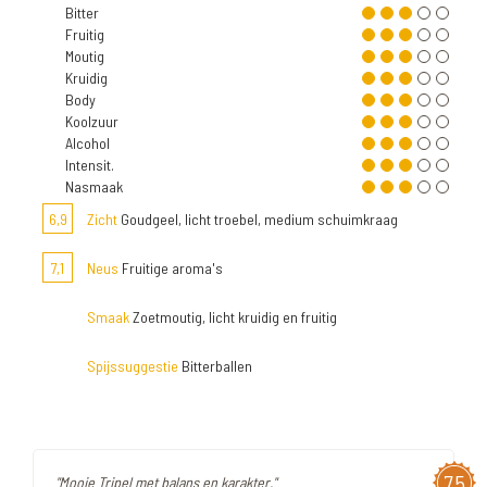
Bitter
Fruitig
Moutig
Kruidig
Body
Koolzuur
Alcohol
Intensit.
Nasmaak
6,9
Zicht
Goudgeel, licht troebel, medium schuimkraag
7,1
Neus
Fruitige aroma's
Smaak
Zoetmoutig, licht kruidig en fruitig
Spijssuggestie
Bitterballen
7,5
"Mooie Tripel met balans en karakter."