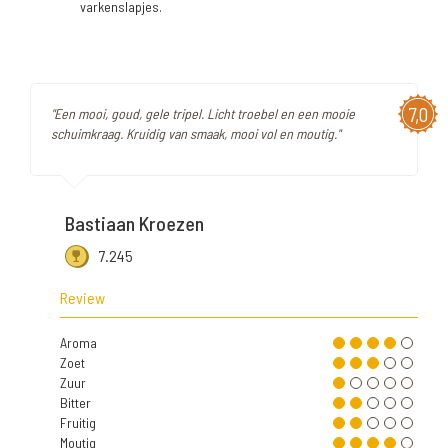
varkenslapjes.
7,0
"Een mooi, goud, gele tripel. Licht troebel en een mooie
schuimkraag. Kruidig van smaak, mooi vol en moutig."
Bastiaan Kroezen
7.245
Review
Aroma
Zoet
Zuur
Bitter
Fruitig
Moutig