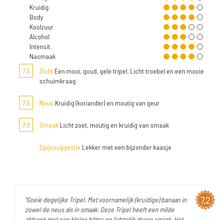
Kruidig
Body
Koolzuur
Alcohol
Intensit.
Nasmaak
7,5
Zicht
Een mooi, goud, gele tripel. Licht troebel en een mooie
schuimkraag.
7,5
Neus
Kruidig (koriander) en moutig van geur
7,0
Smaak
Licht zoet, moutig en kruidig van smaak
Spijssuggestie
Lekker met een bijzonder kaasje
7,2
"Goeie degelijke Tripel. Met voornamelijk (kruidige) banaan in
zowel de neus als in smaak. Deze Tripel heeft een milde
afdronk met een kleine bitter en lichtelijk droge smaak. Het