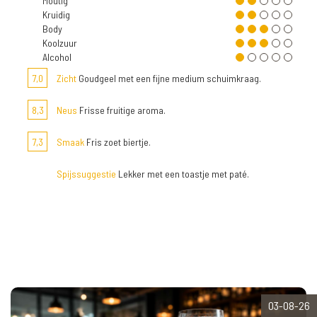
Moutig
Kruidig
Body
Koolzuur
Alcohol
7,0
Zicht
Goudgeel met een fijne medium schuimkraag.
8,3
Neus
Frisse fruitige aroma.
7,3
Smaak
Fris zoet biertje.
Spijssuggestie
Lekker met een toastje met paté.
03-08-26