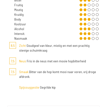
Bitter
Fruitig
Moutig
Kruidig
Body
Koolzuur
Alcohol
Intensit.
Nasmaak
8,5
Zicht
Goudgeel van kleur, mistig en met een prachtig
stevige schuimkraag
7,5
Neus
Fris in de neus met een mooie hopbitterheid
7,5
Smaak
Bitter van de hop komt mooi naar voren, vrij droge
afdronk.
Spijssuggestie
Gegrilde kip