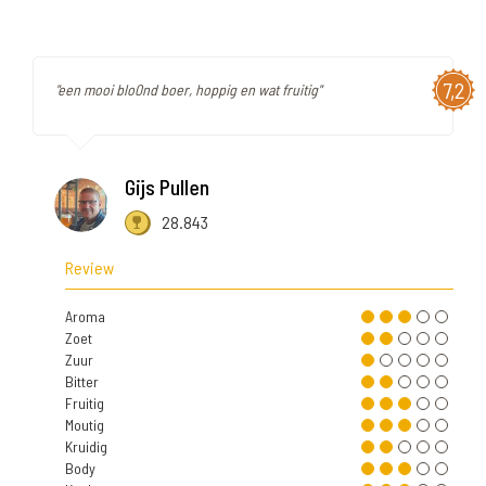
7,2
"een mooi blo0nd boer, hoppig en wat fruitig"
Gijs Pullen
28.843
Review
Aroma
Zoet
Zuur
Bitter
Fruitig
Moutig
Kruidig
Body