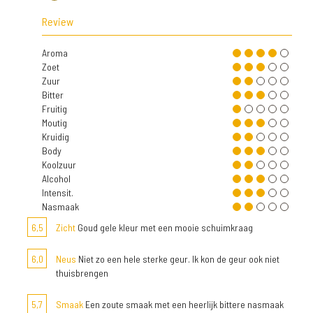
Review
Aroma
Zoet
Zuur
Bitter
Fruitig
Moutig
Kruidig
Body
Koolzuur
Alcohol
Intensit.
Nasmaak
6,5
Zicht
Goud gele kleur met een mooie schuimkraag
6,0
Neus
Niet zo een hele sterke geur. Ik kon de geur ook niet
thuisbrengen
5,7
Smaak
Een zoute smaak met een heerlijk bittere nasmaak