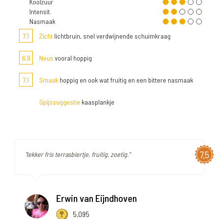
Koolzuur
Intensit.
Nasmaak
7,1
Zicht
lichtbruin, snel verdwijnende schuimkraag
6,9
Neus
vooral hoppig
7,1
Smaak
hoppig en ook wat fruitig en een bittere nasmaak
Spijssuggestie
kaasplankje
7,5
"lekker fris terrasbiertje, fruitig, zoetig."
Erwin van Eijndhoven
5.095