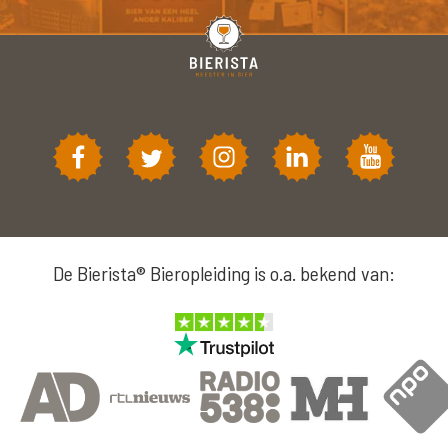
De Bierista® Bieropleiding is o.a. bekend van: