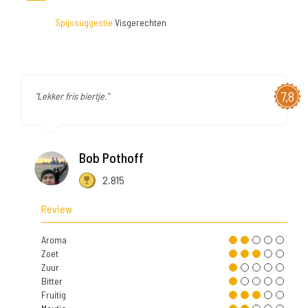
Spijssuggestie
Visgerechten
7,8
"Lekker fris biertje."
Bob Pothoff
2.815
Review
Aroma
Zoet
Zuur
Bitter
Fruitig