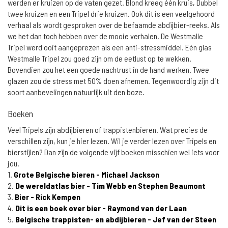
werden er kruizen op de vaten gezet. Blond kreeg één kruis, Dubbel
twee kruizen en een Tripel drie kruizen. Ook dit is een veelgehoord
verhaal als wordt gesproken over de befaamde abdijbier-reeks. Als
we het dan toch hebben over de mooie verhalen. De Westmalle
Tripel werd ooit aangeprezen als een anti-stressmiddel. Eén glas
Westmalle Tripel zou goed zijn om de eetlust op te wekken.
Bovendien zou het een goede nachtrust in de hand werken. Twee
glazen zou de stress met 50% doen afnemen. Tegenwoordig zijn dit
soort aanbevelingen natuurlijk uit den boze.
Boeken
Veel Tripels zijn abdijbieren of trappistenbieren. Wat precies de
verschillen zijn, kun je hier lezen. Wil je verder lezen over Tripels en
bierstijlen? Dan zijn de volgende vijf boeken misschien wel iets voor
jou.
1.
Grote Belgische bieren - Michael Jackson
2.
De wereldatlas bier - Tim Webb en Stephen Beaumont
3.
Bier - Rick Kempen
4.
Dit is een boek over bier - Raymond van der Laan
5.
Belgische trappisten- en abdijbieren - Jef van der Steen