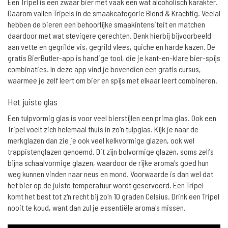
Een Tripel is een zwaar bier met vaak een wat alcoholisch karakter.
Daarom vallen Tripels in de smaakcategorie Blond & Krachtig. Veelal
hebben de bieren een behoorlijke smaakintensiteit en matchen
daardoor met wat stevigere gerechten. Denk hierbij bijvoorbeeld
aan vette en gegrilde vis, gegrild vlees, quiche en harde kazen. De
gratis BierButler-app is handige tool, die je kant-en-klare bier-spijs
combinaties. In deze app vind je bovendien een gratis cursus,
waarmee je zelf leert om bier en spijs met elkaar leert combineren.
Het juiste glas
Een tulpvormig glas is voor veel bierstijlen een prima glas. Ook een
Tripel voelt zich helemaal thuis in zo'n tulpglas. Kijk je naar de
merkglazen dan zie je ook veel kelkvormige glazen, ook wel
trappistenglazen genoemd. Dit zijn bolvormige glazen, soms zelfs
bijna schaalvormige glazen, waardoor de rijke aroma's goed hun
weg kunnen vinden naar neus en mond. Voorwaarde is dan wel dat
het bier op de juiste temperatuur wordt geserveerd. Een Tripel
komt het best tot z'n recht bij zo'n 10 graden Celsius. Drink een Tripel
nooit te koud, want dan zul je essentiële aroma's missen.