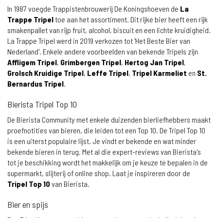
In 1987 voegde Trappistenbrouwerij De Koningshoeven de
La
Trappe Tripel
toe aan het assortiment. Dit rijke bier heeft een rijk
smakenpallet van rijp fruit, alcohol, biscuit en een lichte kruidigheid.
La Trappe Tripel werd in 2019 verkozen tot 'Het Beste Bier van
Nederland'. Enkele andere voorbeelden van bekende Tripels zijn
Affligem Tripel
,
Grimbergen Tripel
,
Hertog Jan Tripel
,
Grolsch Kruidige Tripel
,
Leffe Tripel
,
Tripel Karmeliet
en
St.
Bernardus Tripel
.
Bierista Tripel Top 10
De Bierista Community met enkele duizenden bierliefhebbers maakt
proefnotities van bieren, die leiden tot een Top 10. De Tripel Top 10
is een uiterst populaire lijst. Je vindt er bekende en wat minder
bekende bieren in terug. Met al die expert-reviews van Bierista's
tot je beschikking wordt het makkelijk om je keuze te bepalen in de
supermarkt, slijterij of online shop. Laat je inspireren door de
Tripel Top 10
van Bierista.
Bier en spijs