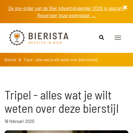
De pre-order van de Bier Adventskalender 2026 is gestart!
Reserveer jouw exemplaar →
Toggle
navigat
Bierista
Tripel - alles wat je wilt weten over deze bierstijl
Tripel - alles wat je wilt
weten over deze bierstijl
18 februari 2020