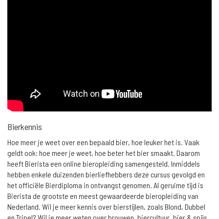
Bierkennis
Hoe meer je weet over een bepaald bier, hoe leuker het is. Vaak
geldt ook: hoe meer je weet, hoe beter het bier smaakt. Daarom
heeft Bierista een online bieropleiding samengesteld. Inmiddels
hebben enkele duizenden bierliefhebbers deze cursus gevolgd en
het officiële Bierdiploma in ontvangst genomen. Al geruime tijd is
Bierista de grootste en meest gewaardeerde bieropleiding van
Nederland. Wil je meer kennis over bierstijlen, zoals Blond, Dubbel
en Tripel? Wil je meer weten over brouwen, biercultuur, bier & spijs