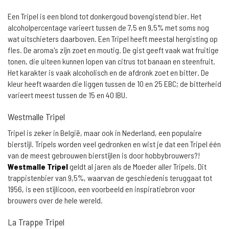
Een Tripel is een blond tot donkergoud bovengistend bier. Het
alcoholpercentage varieert tussen de 7,5 en 9,5% met soms nog
wat uitschieters daarboven. Een Tripel heeft meestal hergisting op
fles. De aroma's zijn zoet en moutig. De gist geeft vaak wat fruitige
tonen, die uiteen kunnen lopen van citrus tot banaan en steenfruit.
Het karakter is vaak alcoholisch en de afdronk zoet en bitter. De
kleur heeft waarden die liggen tussen de 10 en 25 EBC; de bitterheid
varieert meest tussen de 15 en 40 IBU.
Westmalle Tripel
Tripel is zeker in België, maar ook in Nederland, een populaire
bierstijl. Tripels worden veel gedronken en wist je dat een Tripel één
van de meest gebrouwen bierstijlen is door hobbybrouwers?!
Westmalle Tripel
geldt al jaren als de Moeder aller Tripels. Dit
trappistenbier van 9,5%, waarvan de geschiedenis teruggaat tot
1956, is een stijlicoon, een voorbeeld en inspiratiebron voor
brouwers over de hele wereld.
La Trappe Tripel