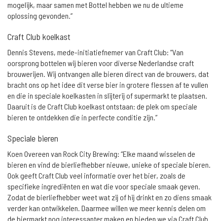
mogelijk, maar samen met Bottel hebben we nu de ultieme
oplossing gevonden.”
Craft Club koelkast
Dennis Stevens, mede-initiatiefnemer van Craft Club: “Van
oorsprong bottelen wij bieren voor diverse Nederlandse craft
brouwerijen. Wij ontvangen alle bieren direct van de brouwers, dat
bracht ons op het idee dit verse bier in grotere flessen af te vullen
en die in speciale koelkasten in slijterij of supermarkt te plaatsen.
Daaruit is de Craft Club koelkast ontstaan: de plek om speciale
bieren te ontdekken die in perfecte conditie zijn.”
Speciale bieren
Koen Overeen van Rock City Brewing: “Elke maand wisselen de
bieren en vind de bierliefhebber nieuwe, unieke of speciale bieren.
Ook geeft Craft Club veel informatie over het bier, zoals de
specifieke ingrediënten en wat die voor speciale smaak geven.
Zodat de bierliefhebber weet wat zij of hij drinkt en zo diens smaak
verder kan ontwikkelen. Daarmee willen we meer kennis delen om
de biermarkt nog interessanter maken en bieden we via Craft Club