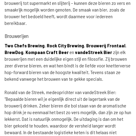
brouwerij tot supermarkt en slijterij – kunnen deze bieren zo vers en
smaakrijk mogelijk worden genoten. De smaak van bier, zoals de
brouwer het bedoeld heeft, wordt daarmee voor iedereen
bereikbaar.
Brouwerijen
Two Chefs Brewing
,
Rock City Brewing
,
Brouwerij Frontaal
,
BrewDog
,
Kompaan Craft Beer
en
vandeStreek Bier
zijn elk
brouwerijen met een duidelijke eigen stijl en filosofie. Zij brouwen
zeer diverse bieren, en wat hen bindt is de liefde voor knetterverse
hop-forward bieren van de hoogste kwaliteit. Tevens staan ze
bekend vanwege het brouwen van te gekke specials.
Ronald van de Streek, medeoprichter van vandeStreek Bier:
“Bepaalde bieren wil je eigenlijk direct uit de lagertank van de
brouwerij drinken. Zeker bieren die bol staan van de aromatische
hop drink je nu eenmaal het best zo vers mogelijk, dan zijn ze op hun
lekkerst. Dat is natuurlijk onmogelijk. De uitdaging is dan om het
bier gekoeld te houden, waardoor de versheid langer wordt
bewaard. In de bestaande logistieke keten is dit helaas niet