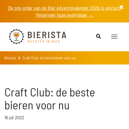
De pre-order van de Bier Adventskalender 2026 is gestart!
Reserveer jouw exemplaar →
Toggle
navigat
Bierista
Craft Club: de beste bieren voor nu
Craft Club: de beste
bieren voor nu
16 juli 2022