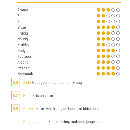
Aroma
Zoet
Zuur
Bitter
Fruitig
Moutig
Kruidig
Body
Koolzuur
Alcohol
Intensit.
Nasmaak
8,0
Zicht
Goudgeel, mooie schuimkraag
8,2
Neus
Fris en bitter
8,0
Smaak
Bitter, wat fruitig en heerlijke bitterheid
Spijssuggestie
Zoute haring, makreel, jonge kaas