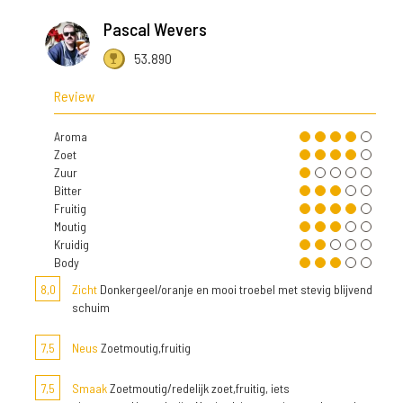
Pascal Wevers
53.890
Review
Aroma
Zoet
Zuur
Bitter
Fruitig
Moutig
Kruidig
Body
8,0
Zicht
Donkergeel/oranje en mooi troebel met stevig blijvend
schuim
7,5
Neus
Zoetmoutig,fruitig
7,5
Smaak
Zoetmoutig/redelijk zoet,fruitig, iets