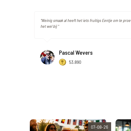
"Weinig smaak al heeft het iets fruitigs Eentje om te proev
het wel bij "
Pascal Wevers
53.890
07-08-26