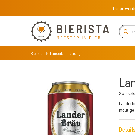
De pre-ord
Bierista
Landerbrau Strong
Lan
Swinkel
Landerbr
moutige 
Detail