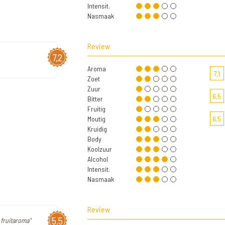
Intensit.
Nasmaak
Review
7,2
Aroma
7,1
Zoet
Zuur
6,5
Bitter
Fruitig
Moutig
6,5
Kruidig
Body
Koolzuur
Alcohol
Intensit.
Nasmaak
Review
5,5
 fruitaroma"