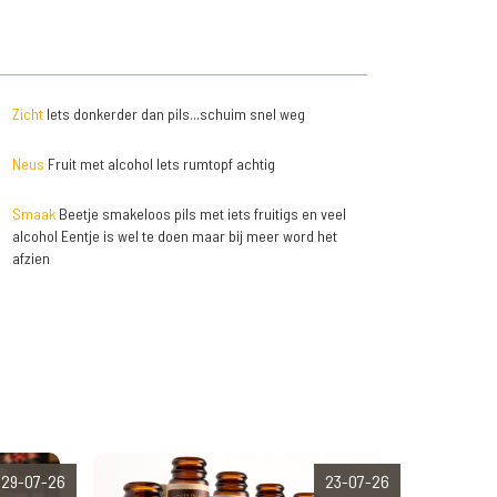
Zicht
Iets donkerder dan pils...schuim snel weg
Neus
Fruit met alcohol Iets rumtopf achtig
Smaak
Beetje smakeloos pils met iets fruitigs en veel
alcohol Eentje is wel te doen maar bij meer word het
afzien
29-07-26
23-07-26