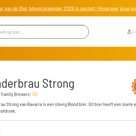
er van de Bier Adventskalender 2026 is gestart! Reserveer jouw 
Lo
derbrau Strong
s Family Brewers
(
38
)
au Strong van Bavaria is een stevig Blond bier. Dit bier heeft een zoete e
afdronk.
s