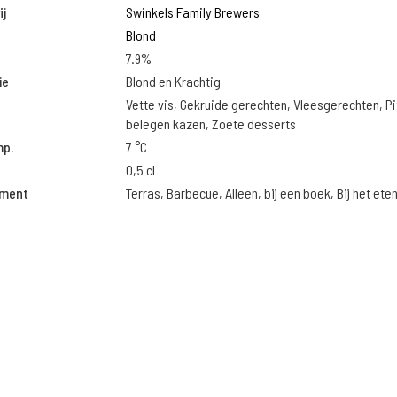
j
Swinkels Family Brewers
Blond
7.9%
ie
Blond en Krachtig
Vette vis, Gekruide gerechten, Vleesgerechten, Pi
belegen kazen, Zoete desserts
mp.
7 °C
0,5 cl
oment
Terras, Barbecue, Alleen, bij een boek, Bij het ete