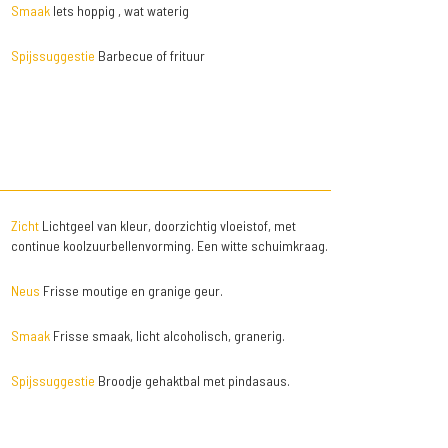
Smaak
Iets hoppig , wat waterig
Spijssuggestie
Barbecue of frituur
Zicht
Lichtgeel van kleur, doorzichtig vloeistof, met
continue koolzuurbellenvorming. Een witte schuimkraag.
Neus
Frisse moutige en granige geur.
Smaak
Frisse smaak, licht alcoholisch, granerig.
Spijssuggestie
Broodje gehaktbal met pindasaus.