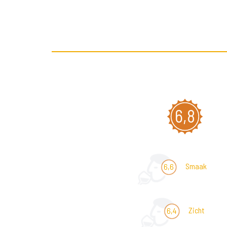
6,8
Smaak
6,6
Zicht
6,4