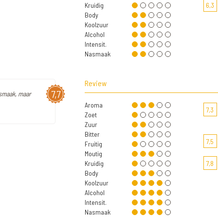
Kruidig
6,3
Body
Koolzuur
Alcohol
Intensit.
Nasmaak
Review
7,7
 smaak, maar
Aroma
7,3
Zoet
Zuur
Bitter
7,5
Fruitig
Moutig
Kruidig
7,8
Body
Koolzuur
Alcohol
Intensit.
Nasmaak