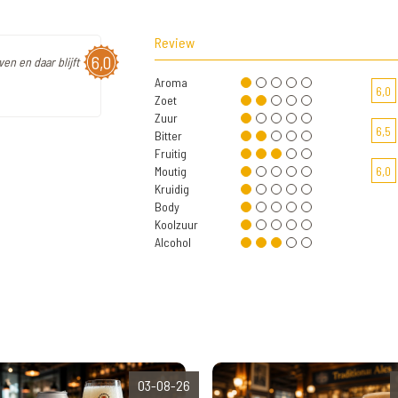
Review
6,0
en en daar blijft
Aroma
6,0
Zoet
Zuur
6,5
Bitter
Fruitig
Moutig
6,0
Kruidig
Body
Koolzuur
Alcohol
03-08-26