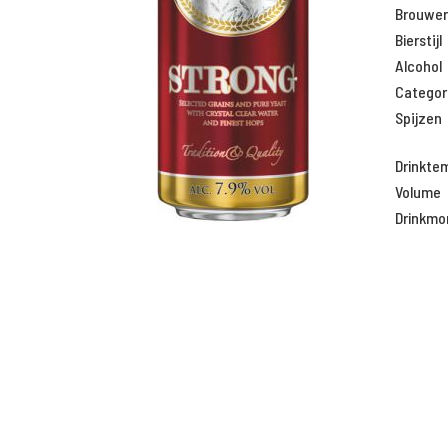
Brouweri
Bierstijl
Alcohol
Categor
Spijzen
Drinkte
Volume
Drinkm