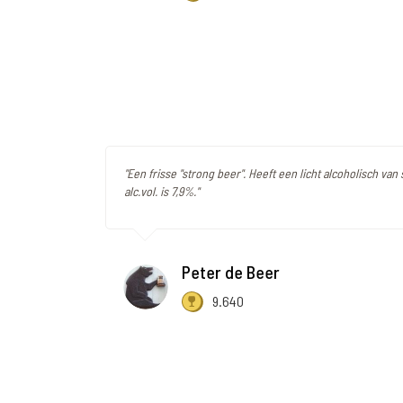
"Een frisse "strong beer". Heeft een licht alcoholisch van
alc.vol. is 7,9%."
Peter de Beer
9.640