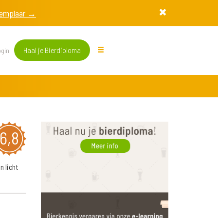
exemplaar →
Haal je Bierdiploma
gin
6,8
n licht