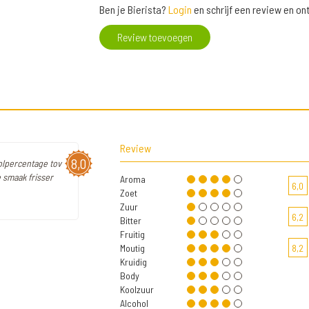
Ben je Bierista?
Login
en schrijf een review en o
Review toevoegen
Review
8,0
holpercentage tov
e smaak frisser
Aroma
6,0
Zoet
Zuur
6,2
Bitter
Fruitig
Moutig
8,2
Kruidig
Body
Koolzuur
Alcohol