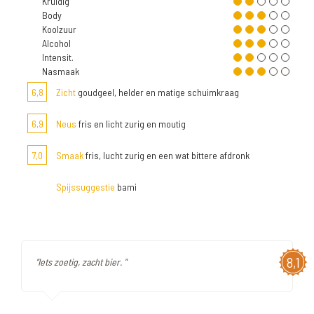
Kruidig
Body
Koolzuur
Alcohol
Intensit.
Nasmaak
6,8
Zicht
goudgeel, helder en matige schuimkraag
6,9
Neus
fris en licht zurig en moutig
7,0
Smaak
fris, lucht zurig en een wat bittere afdronk
Spijssuggestie
bami
8,1
"Iets zoetig, zacht bier. "