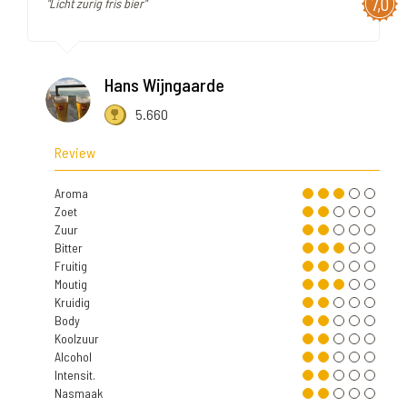
7,0
"Licht zurig fris bier"
Hans Wijngaarde
5.660
Review
Aroma
Zoet
Zuur
Bitter
Fruitig
Moutig
Kruidig
Body
Koolzuur
Alcohol
Intensit.
Nasmaak