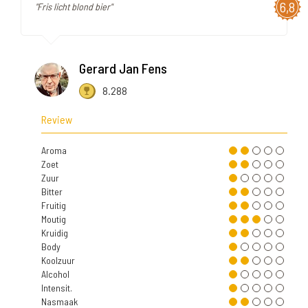
6,8
"Fris licht blond bier"
Gerard Jan Fens
8.288
Review
Aroma
Zoet
Zuur
Bitter
Fruitig
Moutig
Kruidig
Body
Koolzuur
Alcohol
Intensit.
Nasmaak