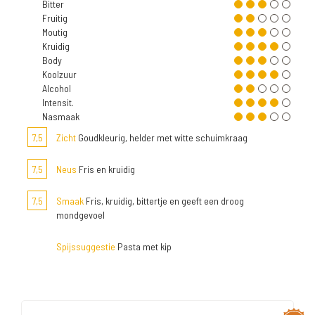
Bitter
Fruitig
Moutig
Kruidig
Body
Koolzuur
Alcohol
Intensit.
Nasmaak
7,5
Zicht
Goudkleurig, helder met witte schuimkraag
7,5
Neus
Fris en kruidig
7,5
Smaak
Fris, kruidig, bittertje en geeft een droog
mondgevoel
Spijssuggestie
Pasta met kip