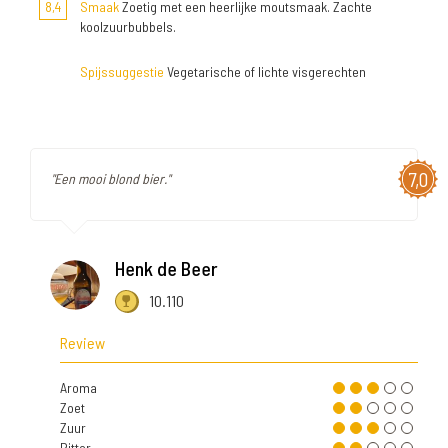
8,4
Smaak
Zoetig met een heerlijke moutsmaak. Zachte
koolzuurbubbels.
Spijssuggestie
Vegetarische of lichte visgerechten
7,0
"Een mooi blond bier."
Henk de Beer
10.110
Review
Aroma
Zoet
Zuur
Bitter