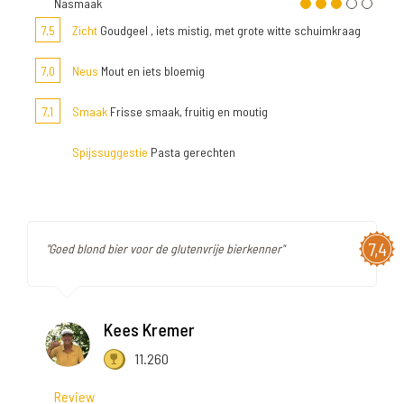
Nasmaak
7,5
Zicht
Goudgeel , iets mistig, met grote witte schuimkraag
7,0
Neus
Mout en iets bloemig
7,1
Smaak
Frisse smaak, fruitig en moutig
Spijssuggestie
Pasta gerechten
7,4
"Goed blond bier voor de glutenvrije bierkenner"
Kees Kremer
11.260
Review