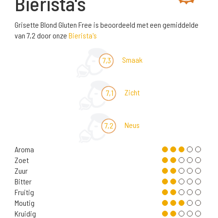
Bierista's
Grisette Blond Gluten Free is beoordeeld met een gemiddelde
van 7,2 door onze
Bierista's
Smaak
7,3
Zicht
7,1
Neus
7,2
Aroma
Zoet
Zuur
Bitter
Fruitig
Moutig
Kruidig