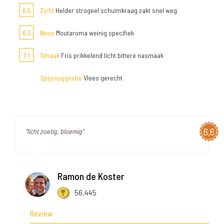
6,5
Zicht
Helder strogeel schuimkraag zakt snel weg
6,5
Neus
Moutaroma weinig specifiek
7,1
Smaak
Fris prikkelend licht bittere nasmaak
Spijssuggestie
Vlees gerecht
6,6
"licht zoetig, bloemig"
Ramon de Koster
56.445
Review