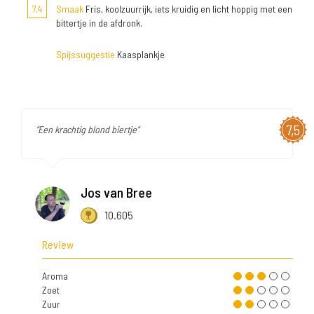
7,4
Smaak
Fris, koolzuurrijk, iets kruidig en licht hoppig met een
bittertje in de afdronk.
Spijssuggestie
Kaasplankje
7,5
"Een krachtig blond biertje"
Jos van Bree
10.605
Review
Aroma
Zoet
Zuur