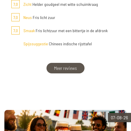
7,0
Zicht
Helder goudgeel met witte schuimkraag
7,0
Neus
Fris licht zuur
7,0
Smaak
Fris lichtzuur met een bittertje in de afdronk
Spijssuggestie
Chinees indische rijsttafel
Meer reviews
07-08-26