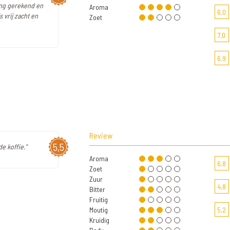
ing gerekend en
Aroma
6,0
 vrij zacht en
Zoet
7,0
6,9
Review
5,5
e koffie."
Aroma
6,8
Zoet
Zuur
4,8
Bitter
Fruitig
Moutig
5,2
Kruidig