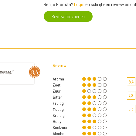
Ben je Bierista?
Login
en schrijf een review en o
Review toevoegen
Review
8,4
mkraag."
Aroma
8,4
Zoet
Zuur
7,8
Bitter
Fruitig
Moutig
8,3
Kruidig
Body
Koolzuur
Alcohol