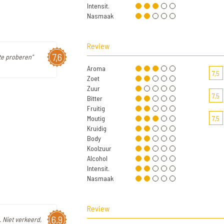
Intensit.
Nasmaak
Review
7,6
te proberen"
Aroma
7,5
Zoet
Zuur
7,5
Bitter
Fruitig
Moutig
7,5
Kruidig
Body
Koolzuur
Alcohol
Intensit.
Nasmaak
Review
6,9
. Niet verkeerd,