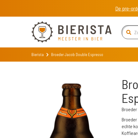
De pre-ord
Bierista
Broeder Jacob Double Espresso
Bro
Es
Broeder
Broeder 
echte ko
Koffiear