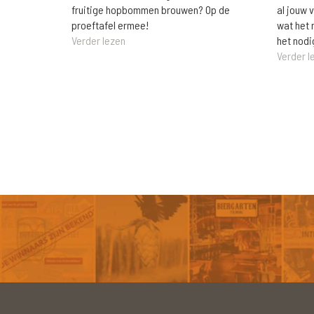
al jouw 
fruitige hopbommen brouwen? Op de
wat het 
proeftafel ermee!
het nodi
Verder lezen
Verder l