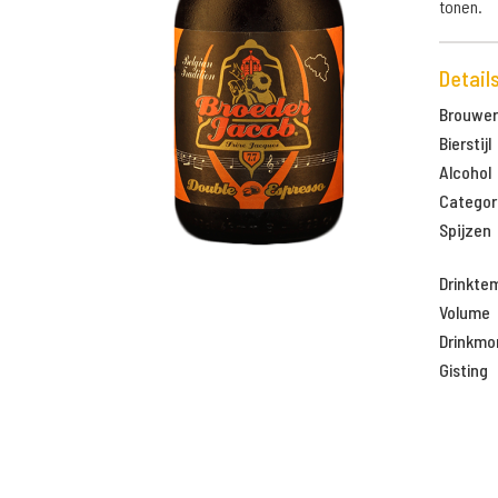
tonen.
Detail
Brouweri
Bierstijl
Alcohol
Categor
Spijzen
Drinkte
Volume
Drinkm
Gisting