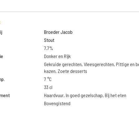
s
j
Broeder Jacob
Stout
7.7%
ie
Donker en Rijk
Gekruide gerechten, Vleesgerechten, Pittige en 
kazen, Zoete desserts
mp.
7 °C
33 cl
oment
Haardvuur, In goed gezelschap, Bij het eten
Bovengistend