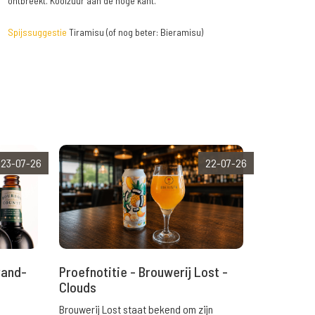
ontbreekt. Koolzuur aan de hoge kant.
Spijssuggestie
Tiramisu (of nog beter: Bieramisu)
23-07-26
22-07-26
rand-
Proefnotitie - Brouwerij Lost -
Clouds
Brouwerij Lost staat bekend om zijn