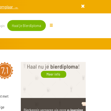
exemplaar →
Haal je Bierdiploma
gin
7,1
at met
ige