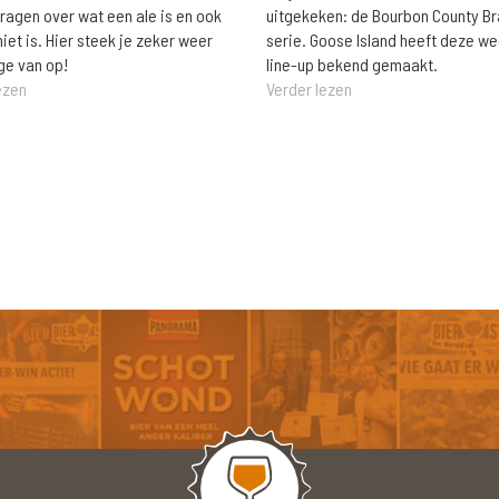
vragen over wat een ale is en ook
uitgekeken: de Bourbon County B
niet is. Hier steek je zeker weer
serie. Goose Island heeft deze w
ge van op!
line-up bekend gemaakt.
ezen
Verder lezen