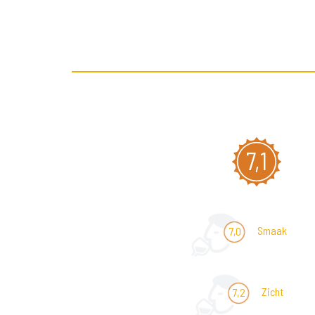
7,1
Smaak
7,0
Zicht
7,2