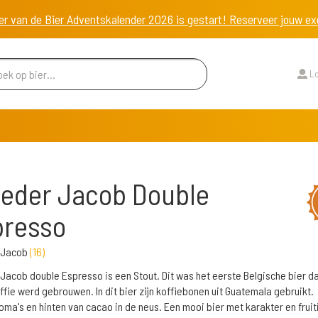
er van de Bier Adventskalender 2026 is gestart! Reserveer jouw 
Lo
eder Jacob Double
presso
 Jacob
(
16
)
Jacob double Espresso is een Stout. Dit was het eerste Belgische bier d
ffie werd gebrouwen. In dit bier zijn koffiebonen uit Guatemala gebruikt.
oma's en hinten van cacao in de neus. Een mooi bier met karakter en fruit