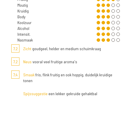
Moutig
Kruidig
Body
Koolzuur
Alcohol
Intensit.
Nasmaak
7,2
Zicht
goudgeel, helder en medium schuimkraag
7,2
Neus
vooral veel fruitige aroma's
7,4
Smaak
fris, flink fruitig en ook hoppig, duidelijk kruidige
tonen
Spijssuggestie
een lekker gekruide gehaktbal