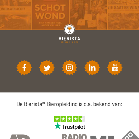
De Bierista® Bieropleiding is o.a. bekend van: