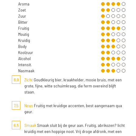
Aroma
Zoet
Zuur
Bitter
Fruitig
Moutig
Kruidig
Body
Koolzuur
Alcohol
Intensit.
Nasmaak
8,0
Zicht
Goudkleurig bier, kraakhelder, mooie bruis, met een
grote, fijne, witte schuimkraag, die ferm overeind blijft
staan.
7,5
Neus
Fruitig met kruidige accenten, best aangenaam qua
geur.
6,5
Smaak
Smaak sluit bij de geur aan. Fruitig, abrikozen? licht
kruidig met een hoppige noot. Vrij droge afdronk, met een