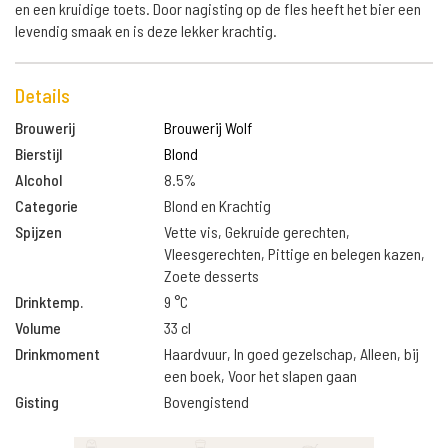
en een kruidige toets. Door nagisting op de fles heeft het bier een
levendig smaak en is deze lekker krachtig.
Details
Brouwerij
Brouwerij Wolf
Bierstijl
Blond
Alcohol
8.5%
Categorie
Blond en Krachtig
Spijzen
Vette vis, Gekruide gerechten,
Vleesgerechten, Pittige en belegen kazen,
Zoete desserts
Drinktemp.
9 °C
Volume
33 cl
Drinkmoment
Haardvuur, In goed gezelschap, Alleen, bij
een boek, Voor het slapen gaan
Gisting
Bovengistend