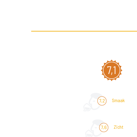
7,1
Smaak
7,2
Zicht
7,6