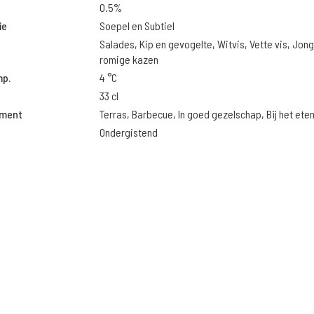
0.5%
ie
Soepel en Subtiel
Salades, Kip en gevogelte, Witvis, Vette vis, Jon
romige kazen
mp.
4 °C
33 cl
oment
Terras, Barbecue, In goed gezelschap, Bij het ete
Ondergistend