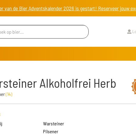
er van de Bier Adventskalender 2026 is gestart! Reserveer jouw 
Lo
steiner Alkoholfrei Herb
ner
(
14
)
s
j
Warsteiner
Pilsener