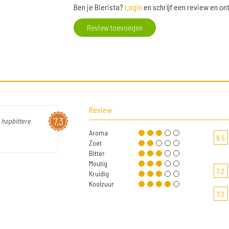
Ben je Bierista?
Login
en schrijf een review en o
Review toevoegen
Review
7,3
n hopbittere
Aroma
8,5
Zoet
Bitter
Moutig
7,2
Kruidig
Koolzuur
7,2