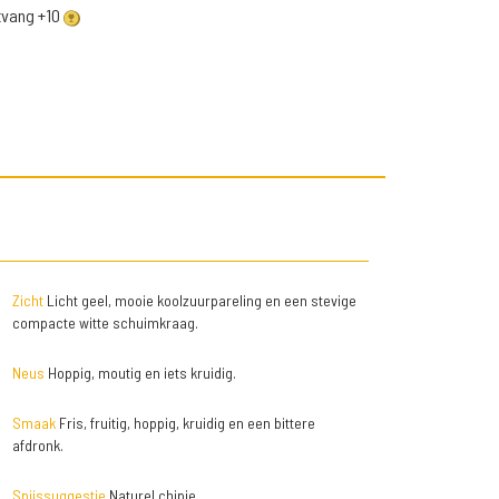
ntvang +10
Zicht
Licht geel, mooie koolzuurpareling en een stevige
compacte witte schuimkraag.
Neus
Hoppig, moutig en iets kruidig.
Smaak
Fris, fruitig, hoppig, kruidig en een bittere
afdronk.
Spijssuggestie
Naturel chipje