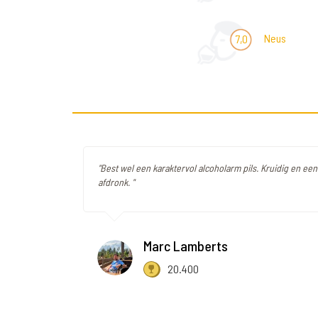
Neus
7,0
"Best wel een karaktervol alcoholarm pils. Kruidig en ee
afdronk. "
Marc Lamberts
20.400