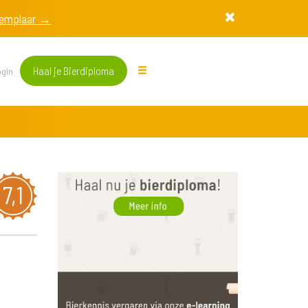
exemplaar →
Haal je Bierdiploma
gin
7,1