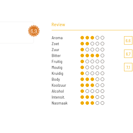
Review
6,9
Aroma
6,6
Zoet
Zuur
6,7
Bitter
Fruitig
Moutig
7,1
Kruidig
Body
Koolzuur
Alcohol
Intensit.
Nasmaak