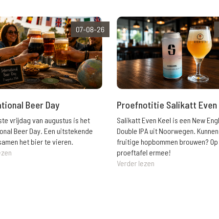
07-08-26
ational Beer Day
Proefnotitie Salikatt Even
ste vrijdag van augustus is het
Salikatt Even Keel is een New Eng
ional Beer Day. Een uitstekende
Double IPA uit Noorwegen. Kunnen
amen het bier te vieren.
fruitige hopbommen brouwen? Op
ezen
proeftafel ermee!
Verder lezen