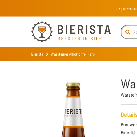
De pre-ord
Bierista
Warsteiner Alkoholfrei Herb
War
Warstei
Detail
Brouweri
Bierstijl