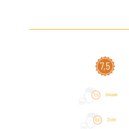
7,5
Smaak
7,5
Zicht
8,0