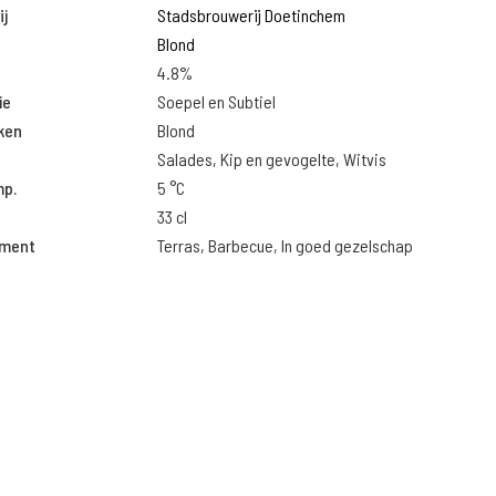
j
Stadsbrouwerij Doetinchem
Blond
4.8%
ie
Soepel en Subtiel
ken
Blond
Salades, Kip en gevogelte, Witvis
mp.
5 °C
33 cl
oment
Terras, Barbecue, In goed gezelschap