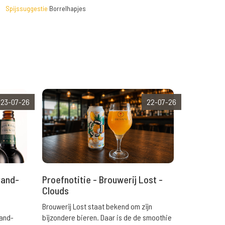
Spijssuggestie
Borrelhapjes
23-07-26
22-07-26
rand-
Proefnotitie - Brouwerij Lost -
Clouds
Brouwerij Lost staat bekend om zijn
rand-
bijzondere bieren. Daar is de de smoothie