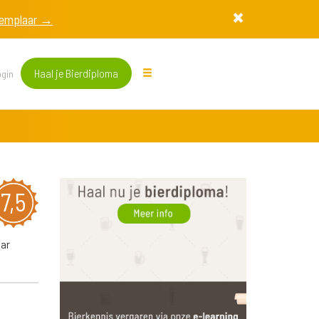
exemplaar →
Haal je Bierdiploma
gin
7,5
aar