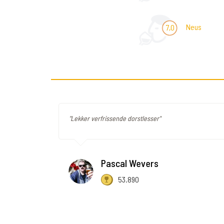
Neus
7,0
"Lekker verfrissende dorstlesser"
Pascal Wevers
53.890