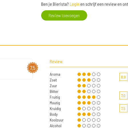
Ben je Bierista?
Login
en schrijf een review en o
Review toevoegen
Review
7,5
Aroma
8,0
Zoet
Zuur
Bitter
7,0
Fruitig
Moutig
Kruidig
7,5
Body
Koolzuur
Alcohol