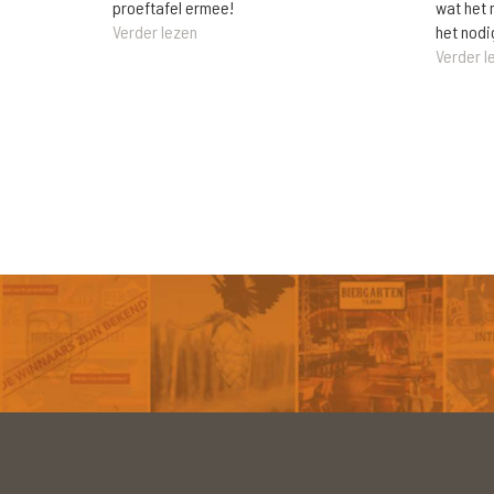
wat het 
proeftafel ermee!
het nodi
Verder lezen
Verder l