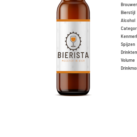
Brouweri
Bierstijl
Alcohol
Categor
Kenmer
Spijzen
Drinkte
Volume
Drinkm