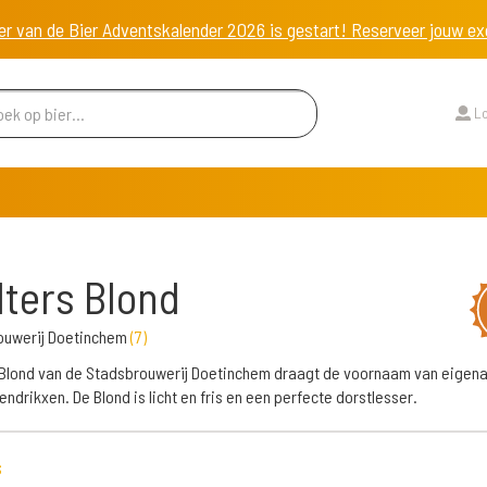
er van de Bier Adventskalender 2026 is gestart! Reserveer jouw 
Lo
ters Blond
ouwerij Doetinchem
(
7
)
Blond van de Stadsbrouwerij Doetinchem draagt de voornaam van eigen
endrikxen. De Blond is licht en fris en een perfecte dorstlesser.
s