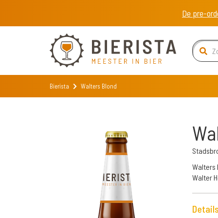
De pre-ord
Bierista
Walters Blond
Wal
Stadsbr
Walters 
Walter H
Detail