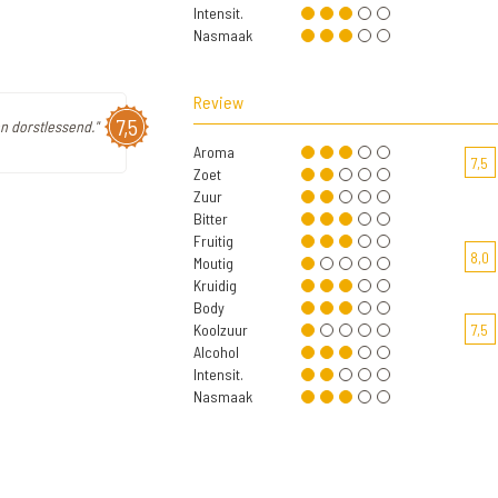
Intensit.
Nasmaak
Review
7,5
n dorstlessend."
Aroma
7,5
Zoet
Zuur
Bitter
Fruitig
8,0
Moutig
Kruidig
Body
Koolzuur
7,5
Alcohol
Intensit.
Nasmaak