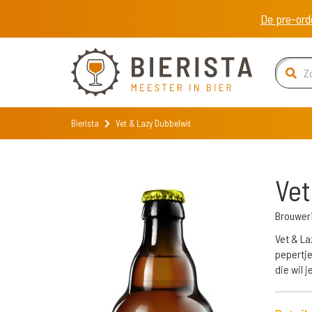
De pre-ord
Bierista
Vet & Lazy Dubbelwit
Vet
Brouweri
Vet & La
pepertje
die wil 