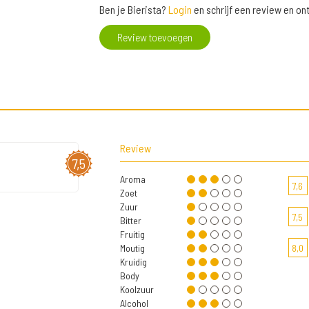
Ben je Bierista?
Login
en schrijf een review en o
Review toevoegen
Review
7,5
Aroma
7,6
Zoet
Zuur
7,5
Bitter
Fruitig
Moutig
8,0
Kruidig
Body
Koolzuur
Alcohol