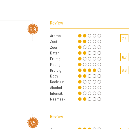
Review
6,9
Aroma
7,2
Zoet
Zuur
Bitter
6,7
Fruitig
Moutig
Kruidig
6,6
Body
Koolzuur
Alcohol
Intensit.
Nasmaak
Review
7,5