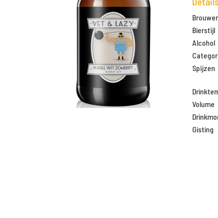
Detail
Brouweri
Bierstijl
Alcohol
Categor
Spijzen
Drinkte
Volume
Drinkm
Gisting