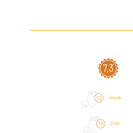
7,3
Smaak
7,3
Zicht
7,5