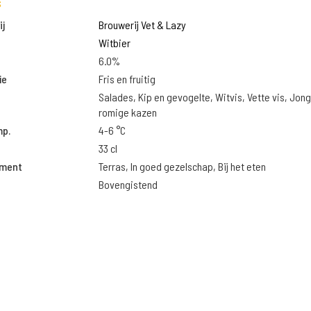
s
j
Brouwerij Vet & Lazy
Witbier
6.0%
ie
Fris en fruitig
Salades, Kip en gevogelte, Witvis, Vette vis, Jon
romige kazen
mp.
4-6 °C
33 cl
oment
Terras, In goed gezelschap, Bij het eten
Bovengistend