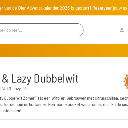
er van de Bier Adventskalender 2026 is gestart! Reserveer jouw 
Lo
 & Lazy Dubbelwit
j Vet & Lazy
(
13
)
zy DubbelWit ZomerFit is een Witbier. Gebrouwen met citrusschillen, sec
s, kardemom en koriander. Een mooie boeket van aroma's dus! En de sm
je ontdekken!