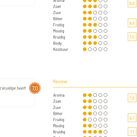
Aroma
8,0
Zoet
Zuur
Bitter
8,0
Fruitig
Moutig
Kruidig
7,5
Body
Koolzuur
Review
7,0
t kruidige heeft
Aroma
7,0
Zoet
Zuur
Bitter
6,7
Fruitig
Moutig
Kruidig
7,1