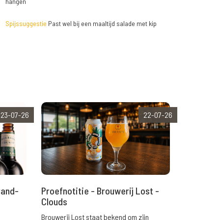
hangen
Spijssuggestie
Past wel bij een maaltijd salade met kip
23-07-26
22-07-26
rand-
Proefnotitie - Brouwerij Lost -
Clouds
Brouwerij Lost staat bekend om zijn