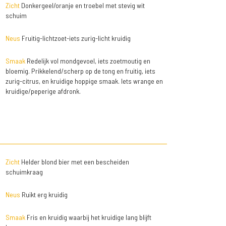
Zicht
Donkergeel/oranje en troebel met stevig wit
schuim
Neus
Fruitig-lichtzoet-iets zurig-licht kruidig
Smaak
Redelijk vol mondgevoel, iets zoetmoutig en
bloemig. Prikkelend/scherp op de tong en fruitig, iets
zurig-citrus, en kruidige hoppige smaak. Iets wrange en
kruidige/peperige afdronk.
Zicht
Helder blond bier met een bescheiden
schuimkraag
Neus
Ruikt erg kruidig
Smaak
Fris en kruidig waarbij het kruidige lang blijft