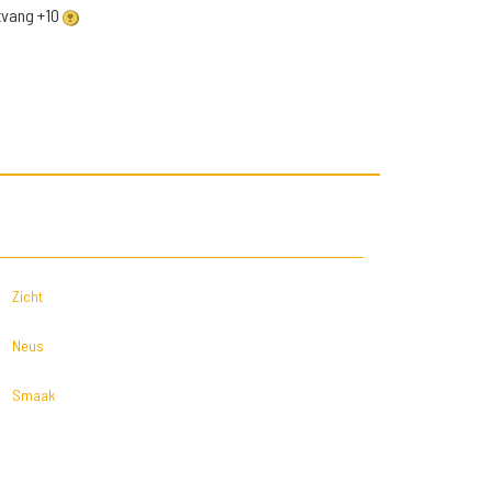
ntvang +10
Zicht
Neus
Smaak