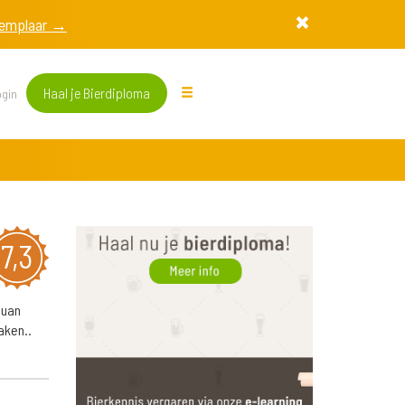
exemplaar →
Haal je Bierdiploma
gin
7,3
huan
aken..