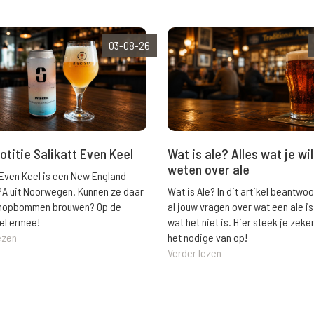
03-08-26
Wat is ale? Alles wat je wil
otitie Salikatt Even Keel
weten over ale
 Even Keel is een New England
Wat is Ale? In dit artikel beantwo
PA uit Noorwegen. Kunnen ze daar
al jouw vragen over wat een ale is
e hopbommen brouwen? Op de
wat het niet is. Hier steek je zeke
el ermee!
het nodige van op!
ezen
Verder lezen