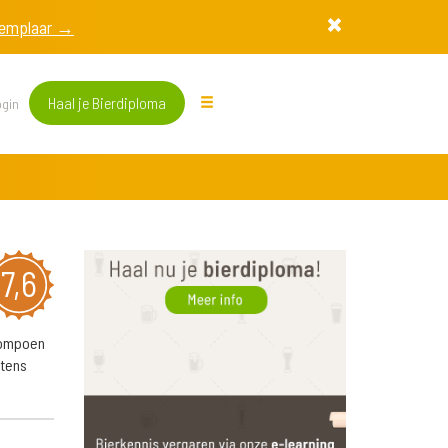
exemplaar →
Haal je Bierdiploma
gin
7,6
pompoen
ntens