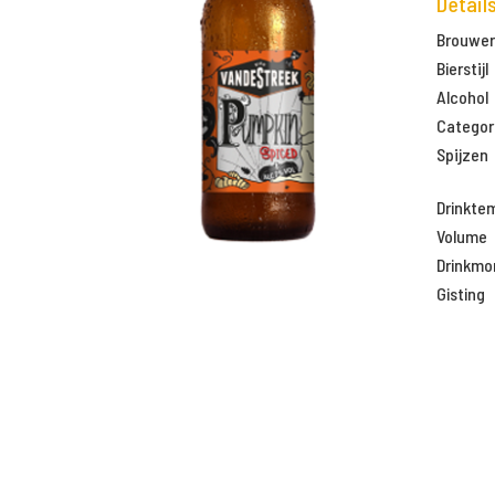
Detail
Brouweri
Bierstijl
Alcohol
Categor
Spijzen
Drinkte
Volume
Drinkm
Gisting