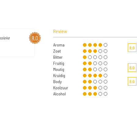
Review
8,0
ssieke
Aroma
8,0
Zoet
Bitter
Fruitig
8,0
Moutig
Kruidig
Body
8,0
Koolzuur
Alcohol