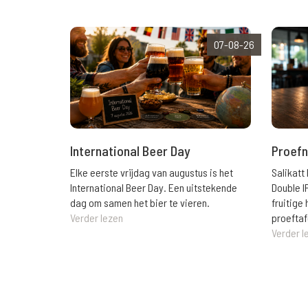
07-08-26
International Beer Day
Proefn
Elke eerste vrijdag van augustus is het
Salikatt
International Beer Day. Een uitstekende
Double I
dag om samen het bier te vieren.
fruitig
Verder lezen
proeftaf
Verder l