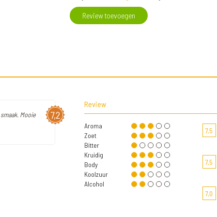
Review toevoegen
Review
7,2
n smaak. Mooie
Aroma
7,5
Zoet
Bitter
Kruidig
7,5
Body
Koolzuur
Alcohol
7,0