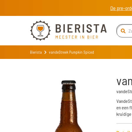
De pre-ord
Bierista
vandeStreek Pumpkin Spiced
va
vandeSt
VandeStr
en een f
kruidige