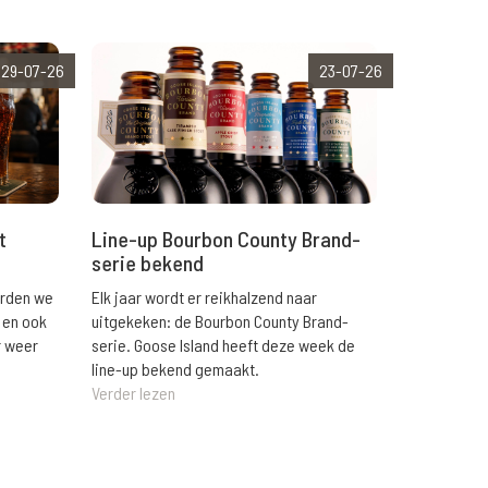
29-07-26
23-07-26
t
Line-up Bourbon County Brand-
serie bekend
orden we
Elk jaar wordt er reikhalzend naar
 en ook
uitgekeken: de Bourbon County Brand-
r weer
serie. Goose Island heeft deze week de
line-up bekend gemaakt.
Verder lezen