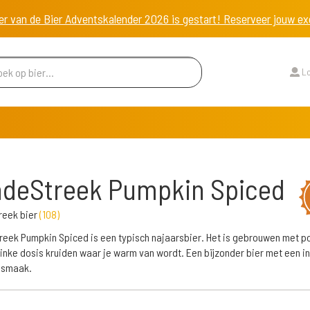
er van de Bier Adventskalender 2026 is gestart! Reserveer jouw 
Lo
ndeStreek Pumpkin Spiced
reek bier
(
108
)
eek Pumpkin Spiced is een typisch najaarsbier. Het is gebrouwen met 
linke dosis kruiden waar je warm van wordt. Een bijzonder bier met een i
 smaak.