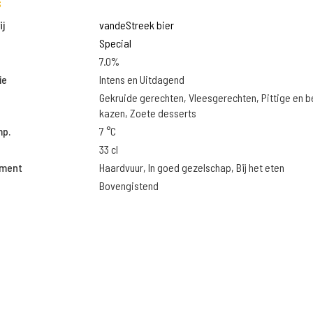
s
j
vandeStreek bier
Special
7.0%
ie
Intens en Uitdagend
Gekruide gerechten, Vleesgerechten, Pittige en 
kazen, Zoete desserts
mp.
7 °C
33 cl
oment
Haardvuur, In goed gezelschap, Bij het eten
Bovengistend