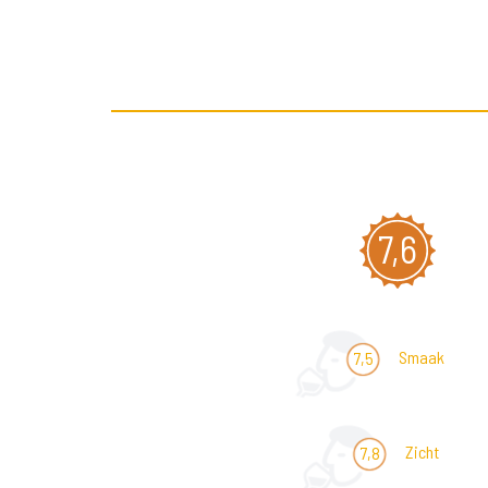
7,6
Smaak
7,5
Zicht
7,8