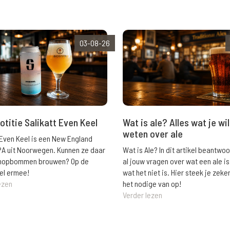
03-08-26
Wat is ale? Alles wat je wil
otitie Salikatt Even Keel
weten over ale
 Even Keel is een New England
Wat is Ale? In dit artikel beantwo
PA uit Noorwegen. Kunnen ze daar
al jouw vragen over wat een ale is
e hopbommen brouwen? Op de
wat het niet is. Hier steek je zeke
el ermee!
het nodige van op!
ezen
Verder lezen