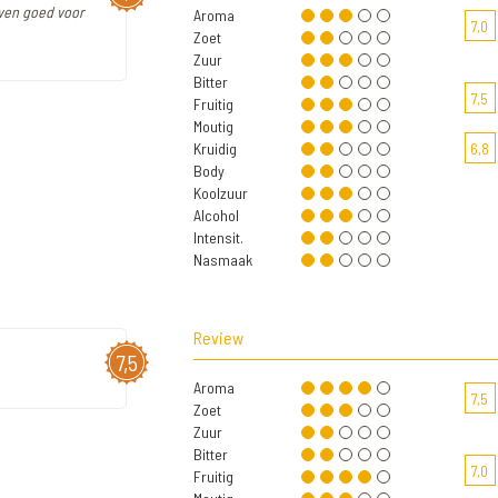
even goed voor
Aroma
7,0
Zoet
Zuur
Bitter
7,5
Fruitig
Moutig
Kruidig
6,8
Body
Koolzuur
Alcohol
Intensit.
Nasmaak
Review
7,5
Aroma
7,5
Zoet
Zuur
Bitter
7,0
Fruitig