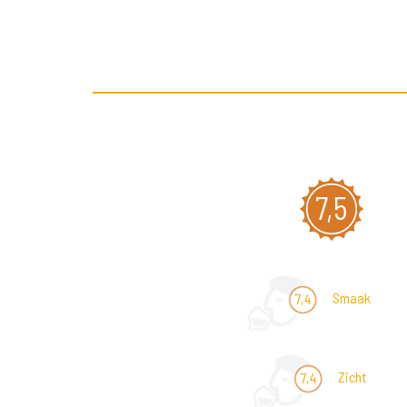
7,5
Smaak
7,4
Zicht
7,4