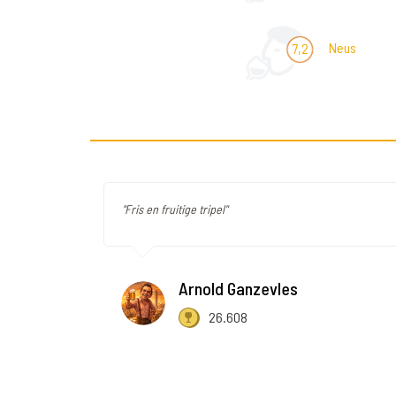
Neus
7,2
"Fris en fruitige tripel"
Arnold Ganzevles
26.608