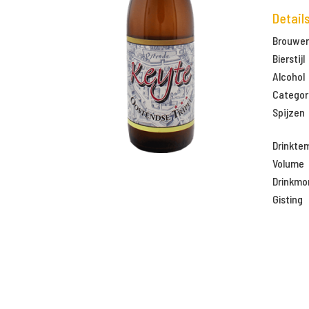
Detail
Brouweri
Bierstijl
Alcohol
Categor
Spijzen
Drinkte
Volume
Drinkm
Gisting