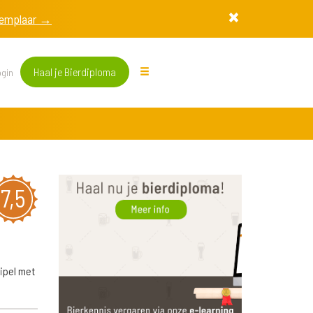
exemplaar →
Haal je Bierdiploma
gin
7,5
ripel met