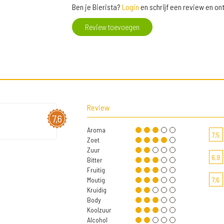
Ben je Bierista?
Login
en schrijf een review en o
Review toevoegen
Review
7,6
Aroma
7,5
Zoet
Zuur
6,9
Bitter
Fruitig
Moutig
7,6
Kruidig
Body
Koolzuur
Alcohol