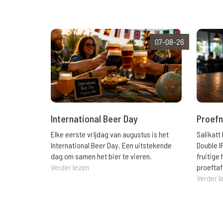
07-08-26
International Beer Day
Proefn
Elke eerste vrijdag van augustus is het
Salikatt
International Beer Day. Een uitstekende
Double I
dag om samen het bier te vieren.
fruitig
Verder lezen
proeftaf
Verder l