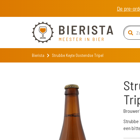
De pre-ord
Bierista
Strubbe Keyte Oostendse Tripel
Str
Tri
Brouweri
Strubbe 
een bitt