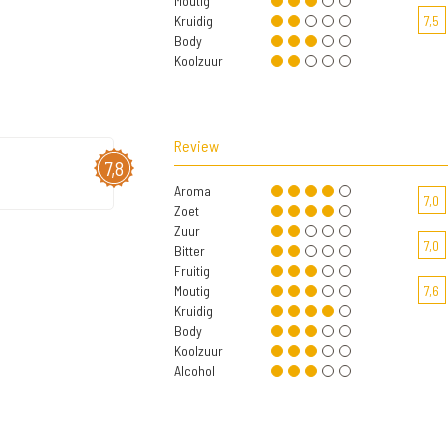
Moutig
Kruidig
7,5
Body
Koolzuur
Review
7,8
Aroma
7,0
Zoet
Zuur
7,0
Bitter
Fruitig
Moutig
7,6
Kruidig
Body
Koolzuur
Alcohol