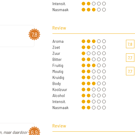
Intensit.
Nasmaak
Review
7,8
Aroma
7,8
Zoet
Zuur
7,7
Bitter
Fruitig
Moutig
7,7
Kruidig
Body
Koolzuur
Alcohol
Intensit.
Nasmaak
Review
6,9
dun, maar daardoor