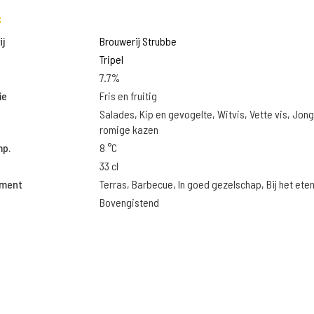
s
j
Brouwerij Strubbe
Tripel
7.7%
ie
Fris en fruitig
Salades, Kip en gevogelte, Witvis, Vette vis, Jon
romige kazen
mp.
8 °C
33 cl
oment
Terras, Barbecue, In goed gezelschap, Bij het ete
Bovengistend