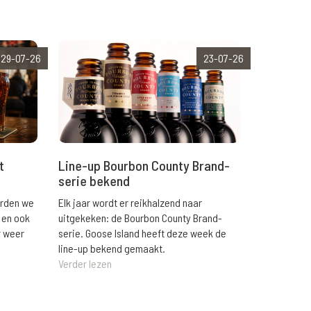
29-07-26
23-07-26
t
Line-up Bourbon County Brand-
serie bekend
orden we
Elk jaar wordt er reikhalzend naar
 en ook
uitgekeken: de Bourbon County Brand-
r weer
serie. Goose Island heeft deze week de
line-up bekend gemaakt.
Verder lezen