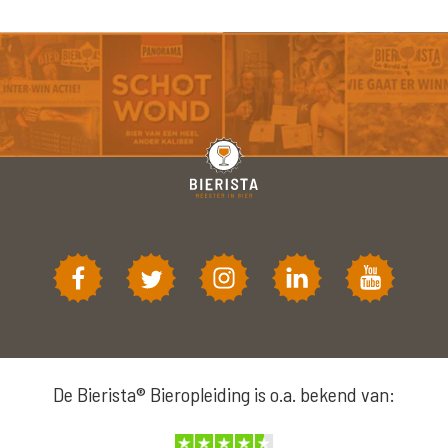
De Bierista® Bieropleiding is o.a. bekend van: