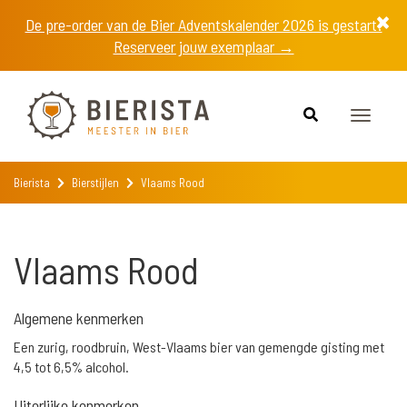
De pre-order van de Bier Adventskalender 2026 is gestart!
Reserveer jouw exemplaar →
Toggle
navigat
Bierista
Bierstijlen
Vlaams Rood
Vlaams Rood
Algemene kenmerken
Een zurig, roodbruin, West-Vlaams bier van gemengde gisting met
4,5 tot 6,5% alcohol.
Uiterlijke kenmerken