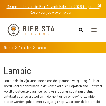
De pre-order van de Bier Adventskalender 2026 is gestart!
Reserveer jouw exemplaar →
Toggle
navigat
Bierista
Bierstijlen
Lambic
Lambic
Lambic dankt zijn zure smaak aan de spontane vergisting. Dit bier
wordt vooral gebrouwen in de Zennevallei en Pajottenland. Het wort
wordt blootgesteld aan de lucht waardoor er spontaan gisting
ontstaat door de gistcellen in de lucht en de omgeving. Lambic
bieren worden gehopt met overjarige hop, waardoor de bitterheid