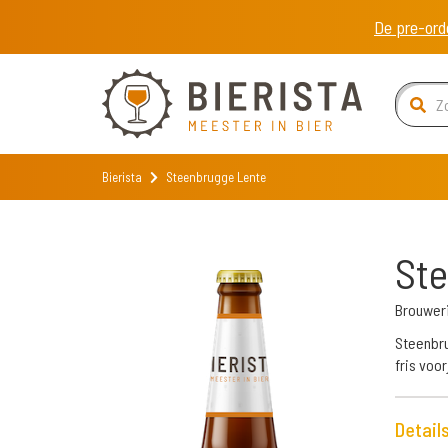
De pre-ord
Bierista
Steenbrugge Lente
Ste
Brouwer
Steenbru
fris voo
Detail