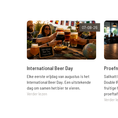
07-08-26
International Beer Day
Proefn
Elke eerste vrijdag van augustus is het
Salikatt
International Beer Day. Een uitstekende
Double I
dag om samen het bier te vieren.
fruitig
Verder lezen
proeftaf
Verder l