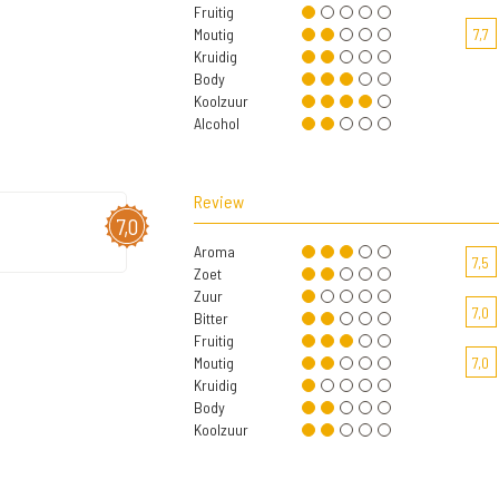
Fruitig
Moutig
7,7
Kruidig
Body
Koolzuur
Alcohol
Review
7,0
Aroma
7,5
Zoet
Zuur
7,0
Bitter
Fruitig
Moutig
7,0
Kruidig
Body
Koolzuur