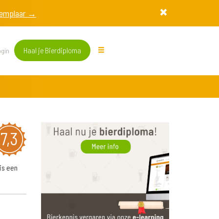
exemplaar →
Haal je Bierdiploma
gin
7,3
is een