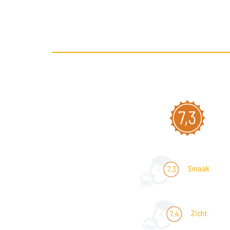
7,3
Smaak
7,3
Zicht
7,4