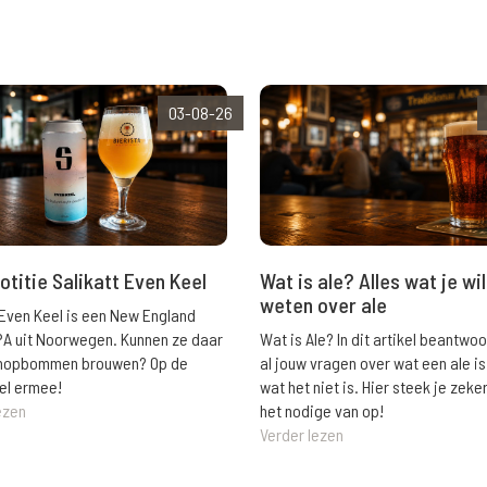
03-08-26
Wat is ale? Alles wat je wil
otitie Salikatt Even Keel
weten over ale
 Even Keel is een New England
Wat is Ale? In dit artikel beantwo
PA uit Noorwegen. Kunnen ze daar
al jouw vragen over wat een ale is
e hopbommen brouwen? Op de
wat het niet is. Hier steek je zeke
el ermee!
het nodige van op!
ezen
Verder lezen