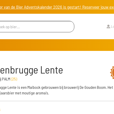
er van de Bier Adventskalender 2026 is gestart! Reserveer jouw 
Lo
enbrugge Lente
ij PALM
(
25
)
gge Lente is een Maibock gebrouwen bij brouwerij De Gouden Boom. Het 
rjaarsbier met moutige aroma's.
s