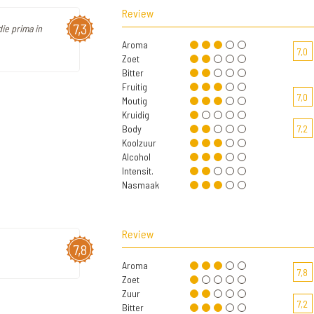
Review
7,3
die prima in
Aroma
7,0
Zoet
Bitter
Fruitig
7,0
Moutig
Kruidig
Body
7,2
Koolzuur
Alcohol
Intensit.
Nasmaak
Review
7,8
Aroma
7,8
Zoet
Zuur
7,2
Bitter