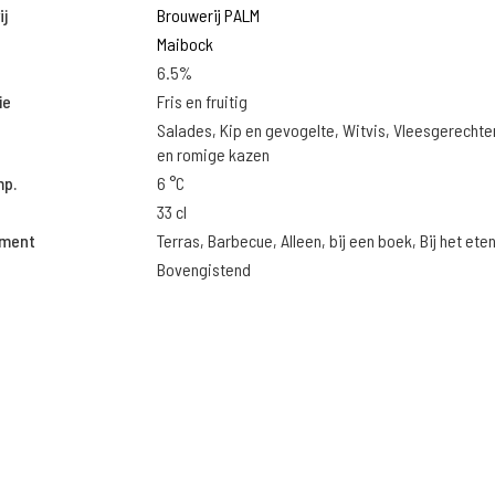
j
Brouwerij PALM
Maibock
6.5%
ie
Fris en fruitig
Salades, Kip en gevogelte, Witvis, Vleesgerechte
en romige kazen
mp.
6 °C
33 cl
oment
Terras, Barbecue, Alleen, bij een boek, Bij het ete
Bovengistend