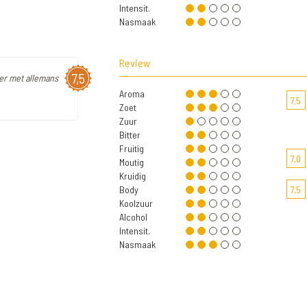
Intensit.
Nasmaak
Review
7,5
er met allemans
Aroma
7,5
Zoet
Zuur
Bitter
Fruitig
7,0
Moutig
Kruidig
Body
7,5
Koolzuur
Alcohol
Intensit.
Nasmaak