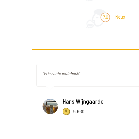
Neus
7,0
"Fris zoete lentebock"
Hans Wijngaarde
5.660