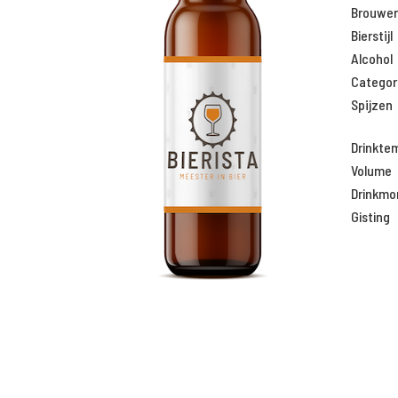
Brouweri
Bierstijl
Alcohol
Categor
Spijzen
Drinkte
Volume
Drinkm
Gisting