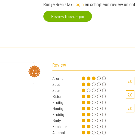
Ben je Bierista?
Login
en schrijf een review en o
Review toevoegen
Review
7,0
Aroma
7,0
Zoet
Zuur
7,0
Bitter
Fruitig
Moutig
7,0
Kruidig
Body
Koolzuur
Alcohol