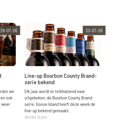
29-07-26
23-07-26
t
Line-up Bourbon County Brand-
serie bekend
orden we
Elk jaar wordt er reikhalzend naar
 en ook
uitgekeken: de Bourbon County Brand-
r weer
serie. Goose Island heeft deze week de
line-up bekend gemaakt.
Verder lezen