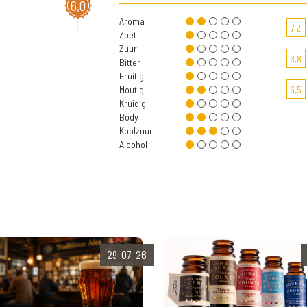
6,0
Aroma
7,2
Zoet
Zuur
6,8
Bitter
Fruitig
Moutig
6,5
Kruidig
Body
Koolzuur
Alcohol
29-07-26