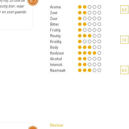
6,7
ij mij, zo ook de
utig bier, waar
Aroma
6,5
r en zoet gaande
Zoet
Zuur
Bitter
Fruitig
Moutig
7,0
Kruidig
Body
Koolzuur
Alcohol
Intensit.
Nasmaak
6,5
Review