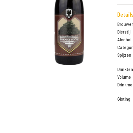
Detail
Brouweri
Bierstijl
Alcohol
Categor
Spijzen
Drinkte
Volume
Drinkm
Gisting