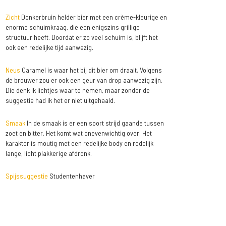
Zicht
Donkerbruin helder bier met een crème-kleurige en
enorme schuimkraag, die een enigszins grillige
structuur heeft. Doordat er zo veel schuim is, blijft het
ook een redelijke tijd aanwezig.
Neus
Caramel is waar het bij dit bier om draait. Volgens
de brouwer zou er ook een geur van drop aanwezig zijn.
Die denk ik lichtjes waar te nemen, maar zonder de
suggestie had ik het er niet uitgehaald.
Smaak
In de smaak is er een soort strijd gaande tussen
zoet en bitter. Het komt wat onevenwichtig over. Het
karakter is moutig met een redelijke body en redelijk
lange, licht plakkerige afdronk.
Spijssuggestie
Studentenhaver