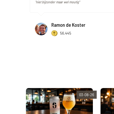
"niet bijzonder maar wel moutig"
Ramon de Koster
56.445
03-08-26