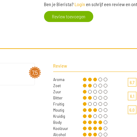
Ben je Bierista?
Login
en schrijf een review en o
Review toevoegen
Review
7,5
Aroma
6,7
Zoet
Zuur
6,1
Bitter
Fruitig
Moutig
6,0
Kruidig
Body
Koolzuur
Alcohol