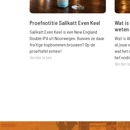
Wat is 
Proefnotitie Salikatt Even Keel
weten 
Salikatt Even Keel is een New England
Wat is A
Double IPA uit Noorwegen. Kunnen ze daar
al jouw 
fruitige hopbommen brouwen? Op de
wat het 
proeftafel ermee!
het nodi
Verder lezen
Verder l