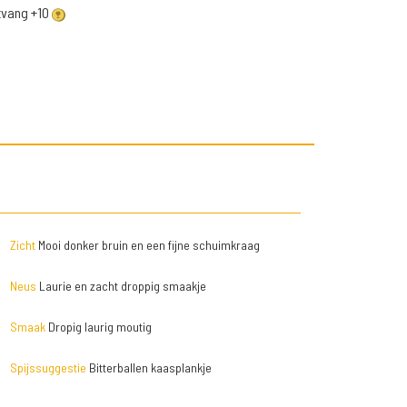
ntvang +10
Zicht
Mooi donker bruin en een fijne schuimkraag
Neus
Laurie en zacht droppig smaakje
Smaak
Dropig laurig moutig
Spijssuggestie
Bitterballen kaasplankje