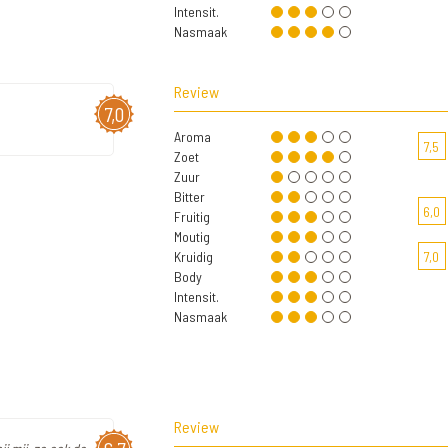
Intensit.
Nasmaak
Review
7,0
Aroma
7,5
Zoet
Zuur
Bitter
6,0
Fruitig
Moutig
Kruidig
7,0
Body
Intensit.
Nasmaak
Review