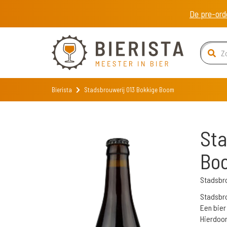
De pre-ord
Bierista
Stadsbrouwerij 013 Bokkige Boom
Sta
Bo
Stadsbro
Stadsbro
Een bier
Hierdoor