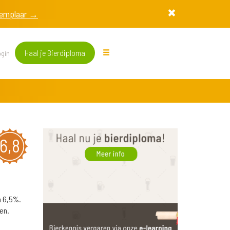
exemplaar →
Haal je Bierdiploma
gin
6,8
n 6,5%.
en.