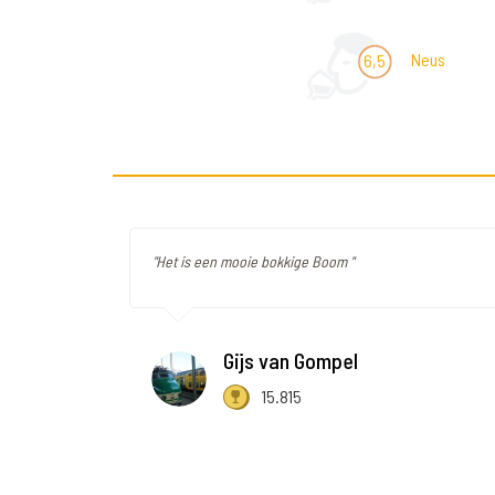
Neus
6,5
"Het is een mooie bokkige Boom "
Gijs van Gompel
15.815