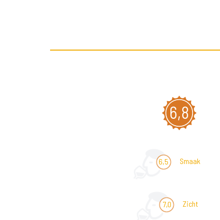
6,8
Smaak
6,5
Zicht
7,0