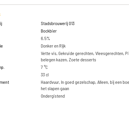
s
j
Stadsbrouwerij 013
Bockbier
6.5%
ie
Donker en Rijk
Vette vis, Gekruide gerechten, Vleesgerechten, Pi
belegen kazen, Zoete desserts
mp.
7 °C
33 cl
oment
Haardvuur, In goed gezelschap, Alleen, bij een bo
het slapen gaan
Ondergistend