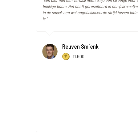
"Een bier met een verhaal heeft altijd een streepje voor b
bokkige boom. Het heeft geresulteerd in een (caramel)mo
in de smaak een wat ongebalanceerde strijd tussen bitte
is."
Reuven Smienk
11.600