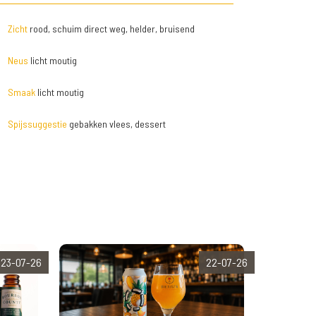
Zicht
rood, schuim direct weg, helder, bruisend
Neus
licht moutig
Smaak
licht moutig
Spijssuggestie
gebakken vlees, dessert
23-07-26
22-07-26