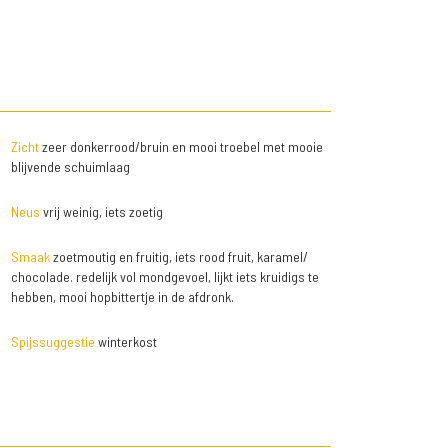
Zicht
zeer donkerrood/bruin en mooi troebel met mooie
blijvende schuimlaag
Neus
vrij weinig, iets zoetig
Smaak
zoetmoutig en fruitig, iets rood fruit, karamel/
chocolade. redelijk vol mondgevoel, lijkt iets kruidigs te
hebben, mooi hopbittertje in de afdronk.
Spijssuggestie
winterkost