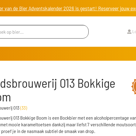
er van de Bier Adventskalender 2026 is gestart! Reserveer jouw 
Lo
dsbrouwerij 013 Bokkige
om
uwerij 013
(
33
)
uwerij 013 Bokkige Boom is een Bockbier met een alcoholpercentage va
 met mooie karameltoetsen dankzij maar liefst 7 verschillende moutsoort
 proef je in de nasmaak subtiel de smaak van drop.