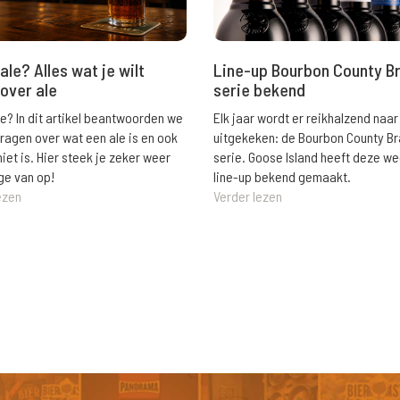
ale? Alles wat je wilt
Line-up Bourbon County B
over ale
serie bekend
le? In dit artikel beantwoorden we
Elk jaar wordt er reikhalzend naar
vragen over wat een ale is en ook
uitgekeken: de Bourbon County B
niet is. Hier steek je zeker weer
serie. Goose Island heeft deze w
ge van op!
line-up bekend gemaakt.
ezen
Verder lezen