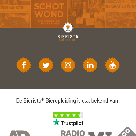
De Bierista® Bieropleiding is o.a. bekend van: