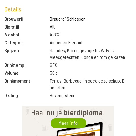
Details
Brouwerij
Brauerei Schlösser
Bierstijl
Alt
Alcohol
4.8%
Categorie
Amber en Elegant
Spijzen
Salades, Kip en gevogelte, Witvis,
Vleesgerechten, Jonge en romige kazen
Drinktemp.
6 °C
Volume
50 cl
Drinkmoment
Terras, Barbecue, In goed gezelschap, Bij
het eten
Gisting
Bovengistend