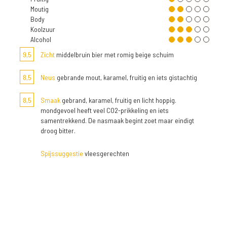
Moutig
Body
Koolzuur
Alcohol
9,5
Zicht
middelbruin bier met romig beige schuim
8,5
Neus
gebrande mout, karamel, fruitig en iets gistachtig
8,5
Smaak
gebrand, karamel, fruitig en licht hoppig.
mondgevoel heeft veel CO2-prikkeling en iets
samentrekkend. De nasmaak begint zoet maar eindigt
droog bitter.
Spijssuggestie
vleesgerechten