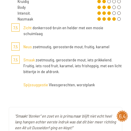
Kruidig
Body
Intensit.
Nasmaak
7,5
Zicht
donkerrood-bruin en helder met een mooie
schuimlaag
7,5
Neus
zoetmoutig, geroosterde mout, fruitig, karamel
7,5
Smaak
zoetmoutig, geroosterde mout, iets prikkelend.
Fruitig, iets rood fruit, karamel, iets frishoppig, met een licht
bittertje in de afdronk.
Spijssuggestie
Vleesgerechten, worstplank
6,4
"Smaakt "donker" en zoet en is prima,maar blijft niet echt heel
lang hangen echter eerste indruk was dat dit bier meer richting
een Alt uit Dusseldorf ging en klopt!"