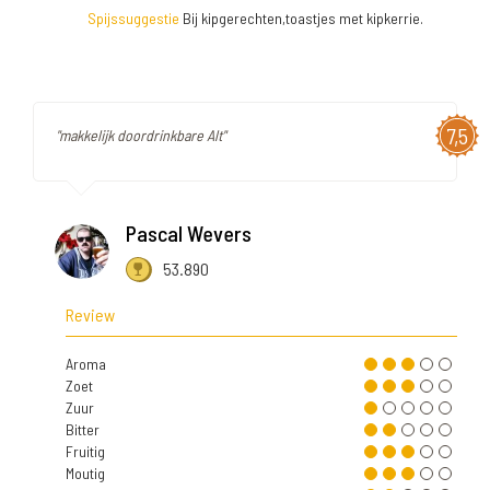
Spijssuggestie
Bij kipgerechten,toastjes met kipkerrie.
7,5
"makkelijk doordrinkbare Alt"
Pascal Wevers
53.890
Review
Aroma
Zoet
Zuur
Bitter
Fruitig
Moutig