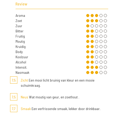
Review
Aroma
Zoet
Zuur
Bitter
Fruitig
Moutig
Kruidig
Body
Koolzuur
Alcohol
Intensit.
Nasmaak
7,5
Zicht
Een mooi licht bruinig van kleur en een mooie
schuimkraag.
7,5
Neus
Wat moutig van geur, en zoethout .
7,7
Smaak
Een verfrissende smaak, lekker door drinkbaar.