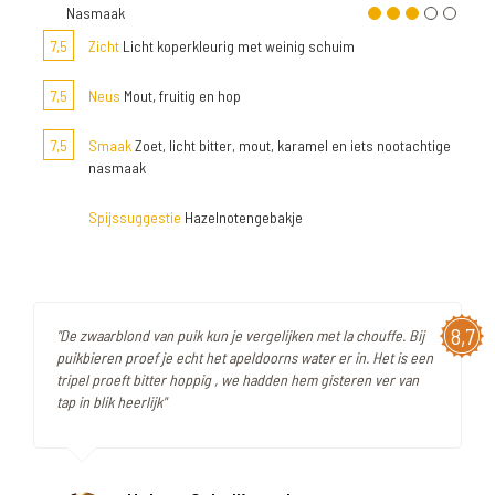
Nasmaak
7,5
Zicht
Licht koperkleurig met weinig schuim
7,5
Neus
Mout, fruitig en hop
7,5
Smaak
Zoet, licht bitter, mout, karamel en iets nootachtige
nasmaak
Spijssuggestie
Hazelnotengebakje
8,7
"De zwaarblond van puik kun je vergelijken met la chouffe. Bij
puikbieren proef je echt het apeldoorns water er in. Het is een
tripel proeft bitter hoppig , we hadden hem gisteren ver van
tap in blik heerlijk"