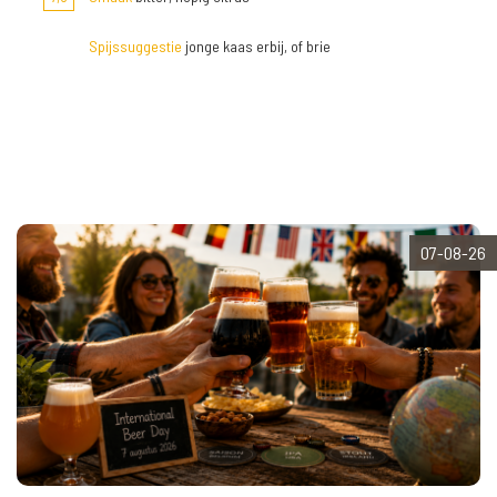
Spijssuggestie
jonge kaas erbij, of brie
07-08-26