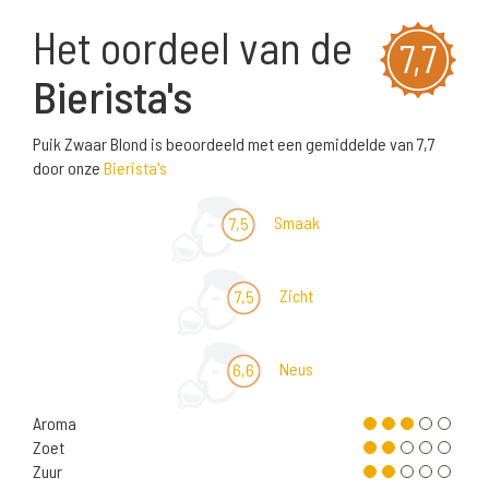
Het oordeel van de
7,7
Bierista's
Puik Zwaar Blond is beoordeeld met een gemiddelde van 7,7
door onze
Bierista's
Smaak
7,5
Zicht
7,5
Neus
6,6
Aroma
Zoet
Zuur