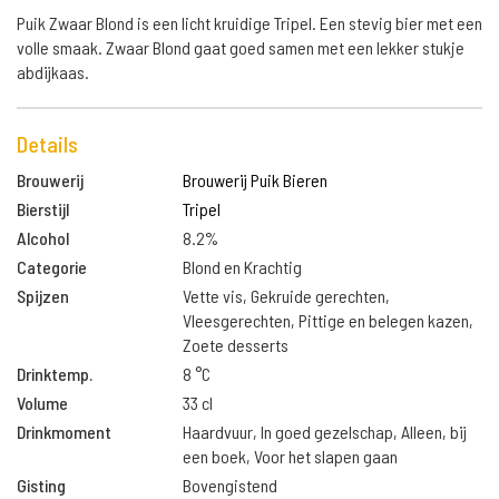
Puik Zwaar Blond is een licht kruidige Tripel. Een stevig bier met een
volle smaak. Zwaar Blond gaat goed samen met een lekker stukje
abdijkaas.
Details
Brouwerij
Brouwerij Puik Bieren
Bierstijl
Tripel
Alcohol
8.2%
Categorie
Blond en Krachtig
Spijzen
Vette vis, Gekruide gerechten,
Vleesgerechten, Pittige en belegen kazen,
Zoete desserts
Drinktemp.
8 °C
Volume
33 cl
Drinkmoment
Haardvuur, In goed gezelschap, Alleen, bij
een boek, Voor het slapen gaan
Gisting
Bovengistend