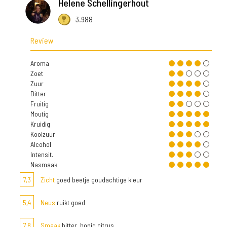
Helene Schellingerhout
3.988
Review
Aroma
Zoet
Zuur
Bitter
Fruitig
Moutig
Kruidig
Koolzuur
Alcohol
Intensit.
Nasmaak
7,3
Zicht
goed beetje goudachtige kleur
5,4
Neus
ruikt goed
7,8
Smaak
bitter, hopig citrus