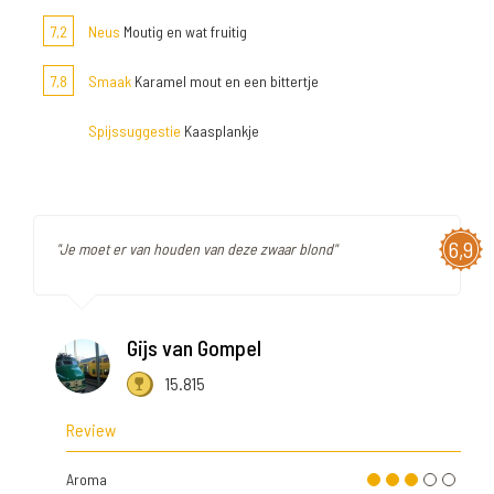
7,2
Neus
Moutig en wat fruitig
7,8
Smaak
Karamel mout en een bittertje
Spijssuggestie
Kaasplankje
6,9
"Je moet er van houden van deze zwaar blond"
Gijs van Gompel
15.815
Review
Aroma