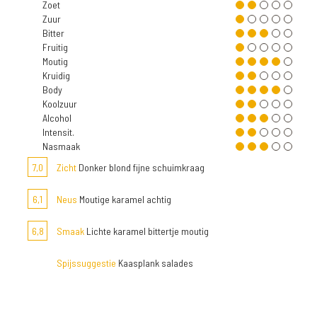
Zoet
Zuur
Bitter
Fruitig
Moutig
Kruidig
Body
Koolzuur
Alcohol
Intensit.
Nasmaak
7,0
Zicht
Donker blond fijne schuimkraag
6,1
Neus
Moutige karamel achtig
6,8
Smaak
Lichte karamel bittertje moutig
Spijssuggestie
Kaasplank salades