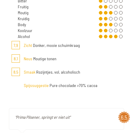
Bitter
Fruitig
Moutig
Kruidig
Body
Koolzuur
Alcohol
7,9
Zicht
Donker, mooie schuimkraag
8,1
Neus
Moutige tonen
8,5
Smaak
Rozijntjes, vol, alcoholisch
Spijssuggestie
Pure chocolade >70% cacoa
6,5
"Prima Pilsener, springt er niet uit"