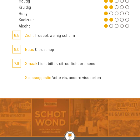
Moutig
Kruidig
Body
Koolzuur
Alcohol
6,5
Zicht
Troebel, weinig schuim
8,0
Neus
Citrus, hop
7,0
Smaak
Licht bitter, citrus, licht bruisend
Spijssuggestie
Vette vis, andere vissoorten