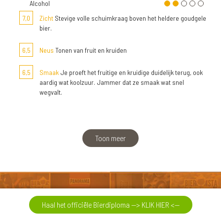
Alcohol
7,0
Zicht
Stevige volle schuimkraag boven het heldere goudgele
bier.
6,5
Neus
Tonen van fruit en kruiden
6,5
Smaak
Je proeft het fruitige en kruidige duidelijk terug, ook
aardig wat koolzuur. Jammer dat ze smaak wat snel
wegvalt.
Toon meer
Haal het officiële Bierdiploma --> KLIK HIER <--