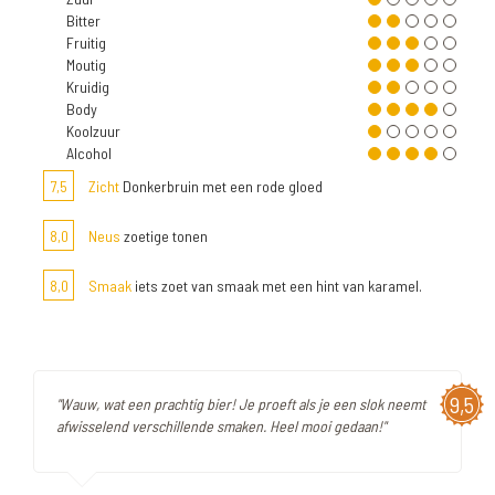
Bitter
Fruitig
Moutig
Kruidig
Body
Koolzuur
Alcohol
7,5
Zicht
Donkerbruin met een rode gloed
8,0
Neus
zoetige tonen
8,0
Smaak
iets zoet van smaak met een hint van karamel.
9,5
"Wauw, wat een prachtig bier! Je proeft als je een slok neemt
afwisselend verschillende smaken. Heel mooi gedaan!"