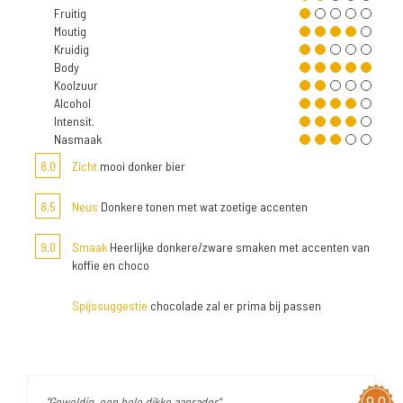
Fruitig
Moutig
Kruidig
Body
Koolzuur
Alcohol
Intensit.
Nasmaak
8,0
Zicht
mooi donker bier
8,5
Neus
Donkere tonen met wat zoetige accenten
9,0
Smaak
Heerlijke donkere/zware smaken met accenten van
koffie en choco
Spijssuggestie
chocolade zal er prima bij passen
9,0
"Geweldig, een hele dikke aanrader"