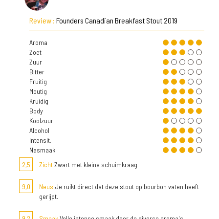
Review :
Founders Canadian Breakfast Stout 2019
Aroma
Zoet
Zuur
Bitter
Fruitig
Moutig
Kruidig
Body
Koolzuur
Alcohol
Intensit.
Nasmaak
2,5
Zicht
Zwart met kleine schuimkraag
9,0
Neus
Je ruikt direct dat deze stout op bourbon vaten heeft
gerijpt.
9,2
Smaak
Volle intense smaak door de diverse aroma's.