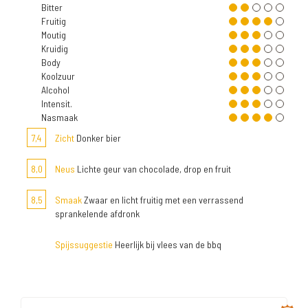
Bitter
Fruitig
Moutig
Kruidig
Body
Koolzuur
Alcohol
Intensit.
Nasmaak
7,4
Zicht
Donker bier
8,0
Neus
Lichte geur van chocolade, drop en fruit
8,5
Smaak
Zwaar en licht fruitig met een verrassend
sprankelende afdronk
Spijssuggestie
Heerlijk bij vlees van de bbq