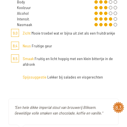
Body
Koolzuur
Alcohol
Intensit.
Nasmaak
9,0
Zicht
Mooie troebel wat er bijna uit ziet als een fruitdrankje
8,4
Neus
Fruitige geur
8,5
Smaak
Fruitig en licht hoppig met een klein bittertje in de
afdronk
Spijssuggestie
Lekker bij salades en visgerechten
8,3
"Een hele dikke imperial stout van brouwerij Bliksem.
Geweldige volle smaken van chocolade, koffie en vanille."