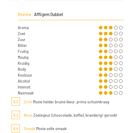
Review :
Affligem Dubbel
Aroma
Zoet
Zuur
Bitter
Fruitig
Moutig
Kruidig
Body
Koolzuur
Alcohol
Intensit.
Nasmaak
6,5
Zicht
Mooie helder bruine kleur, prima schuimkraag
6,2
Neus
Zoetegeur (choocolade, koffie), branderig/ gerookt
6,4
Smaak
Mooie volle smaak