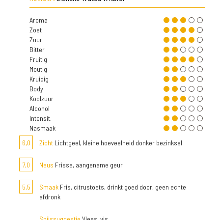
Aroma
Zoet
Zuur
Bitter
Fruitig
Moutig
Kruidig
Body
Koolzuur
Alcohol
Intensit.
Nasmaak
6,0
Zicht
Lichtgeel, kleine hoeveelheid donker bezinksel
7,0
Neus
Frisse, aangename geur
5,5
Smaak
Fris, citrustoets, drinkt goed door, geen echte
afdronk
Spijssuggestie
Vlees, vis