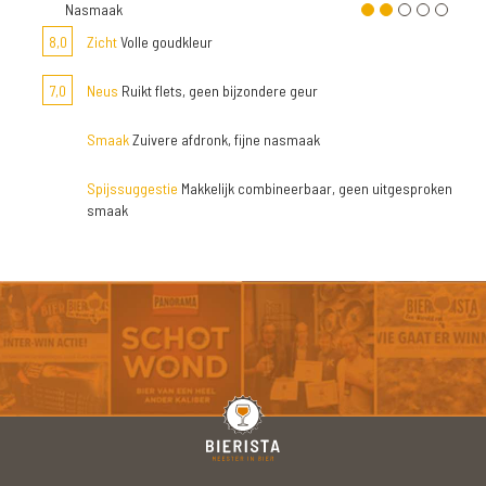
Nasmaak
8,0
Zicht
Volle goudkleur
7,0
Neus
Ruikt flets, geen bijzondere geur
Smaak
Zuivere afdronk, fijne nasmaak
Spijssuggestie
Makkelijk combineerbaar, geen uitgesproken
smaak