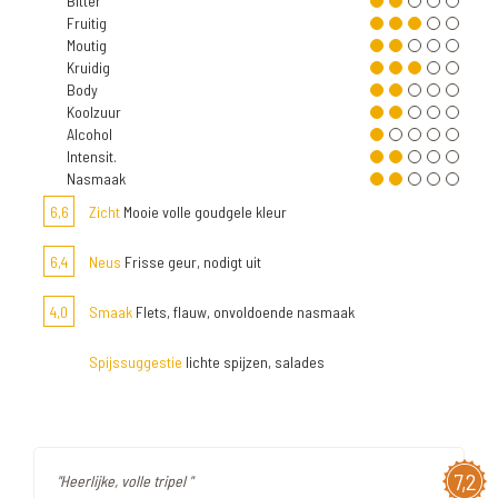
Bitter
Fruitig
Moutig
Kruidig
Body
Koolzuur
Alcohol
Intensit.
Nasmaak
6,6
Zicht
Mooie volle goudgele kleur
6,4
Neus
Frisse geur, nodigt uit
4,0
Smaak
Flets, flauw, onvoldoende nasmaak
Spijssuggestie
lichte spijzen, salades
7,2
"Heerlijke, volle tripel "