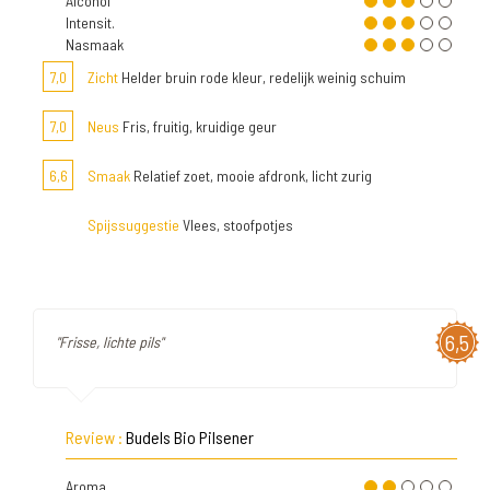
Alcohol
Intensit.
Nasmaak
7,0
Zicht
Helder bruin rode kleur, redelijk weinig schuim
7,0
Neus
Fris, fruitig, kruidige geur
6,6
Smaak
Relatief zoet, mooie afdronk, licht zurig
Spijssuggestie
Vlees, stoofpotjes
6,5
"Frisse, lichte pils"
Review :
Budels Bio Pilsener
Aroma