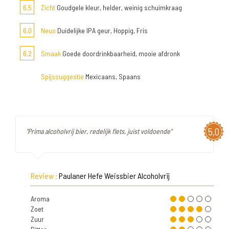
6,5
Zicht
Goudgele kleur, helder, weinig schuimkraag
6,0
Neus
Duidelijke IPA geur, Hoppig, Fris
6,2
Smaak
Goede doordrinkbaarheid, mooie afdronk
Spijssuggestie
Mexicaans, Spaans
5,0
"Prima alcoholvrij bier, redelijk flets, juist voldoende"
Review :
Paulaner Hefe Weissbier Alcoholvrij
Aroma
Zoet
Zuur