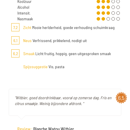
Koolzuur
Alcohol
Intensit.
Nasmaak
7,2
Zicht
Mooie herlderheid, goede verhouding schuimkraag
6,1
Neus
Verfrissend, prikkelend, nodigt uit
6,2
Smaak
Licht fruitig, hoppig, geen uitgesproken smaak
Spijssuggestie
Vis, pasta
6,5
"Witbier, goed doordrinkbaar, vooral op zomerse dag. Fris en
citrus smaakje. Weinig bijzondere afdronk. "
Review :
Blanche Watou Witbier