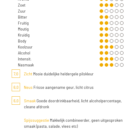
Zoet
Zuur
Bitter
Fruitig
Moutig
Kruidig
Body
Koolzuur
Alcohol
Intensit.
Nasmaak
7,0
Zicht
Mooie duidelijke heldergele pilskleur
6,0
Neus
Frisse aangename geur, licht citrus
6,0
Smaak
Goede doordrinkbaarheid, licht alcoholpercentage,
cleane afdronk
Spijssuggestie
Makkelijk combineerder, geen uitgesproken
smaak (pasta, salade, vlees etc)