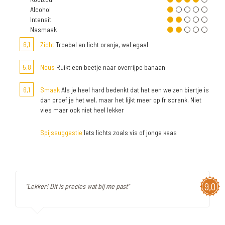
Alcohol
Intensit.
Nasmaak
6,1
Zicht
Troebel en licht oranje, wel egaal
5,8
Neus
Ruikt een beetje naar overrijpe banaan
6,1
Smaak
Als je heel hard bedenkt dat het een weizen biertje is
dan proef je het wel, maar het lijkt meer op frisdrank. Niet
vies maar ook niet heel lekker
Spijssuggestie
Iets lichts zoals vis of jonge kaas
9,0
"Lekker! Dit is precies wat bij me past"