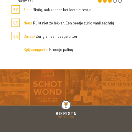
Nasmaak
8,0
Zicht
Mistig, ook zonder het laatste restje
6,5
Neus
Ruikt niet zo lekker. Een beetje zurig vanilleachtig
9,9
Smaak
Zurig en een beetje bitter.
Spijssuggestie
Broodje paling