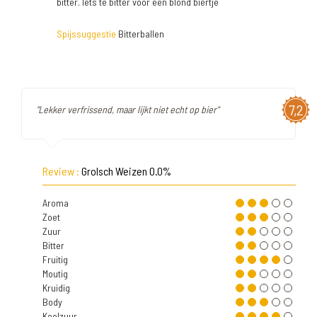
bitter. Iets te bitter voor een blond biertje
Spijssuggestie
Bitterballen
7,2
"Lekker verfrissend, maar lijkt niet echt op bier"
Review :
Grolsch Weizen 0.0%
Aroma
Zoet
Zuur
Bitter
Fruitig
Moutig
Kruidig
Body
Koolzuur