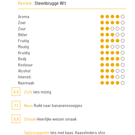
Review :
Steenbrugge Wit
Aroma
Zoet
Zuur
Bitter
Fruitig
Moutig
Kruidig
Body
Koolzuur
Alcohol
Intensit.
Nasmaak
6,9
Zicht
Iets mistig
7,1
Neus
Ruikt naar bananensnoepjes
9,8
Smaak
Heerlijke weizen smaak
Spijssuggestie
Iets met kaas. Kaasvlinders ofzo