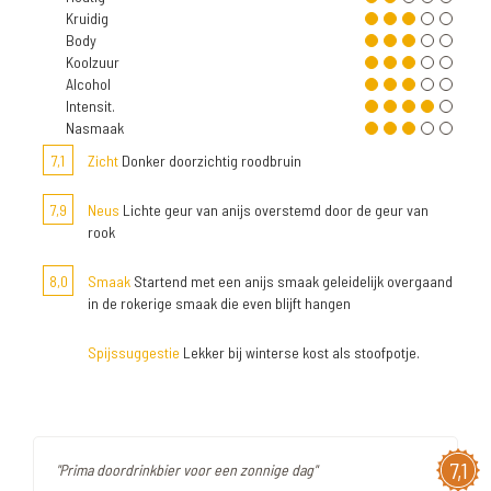
Kruidig
Body
Koolzuur
Alcohol
Intensit.
Nasmaak
7,1
Zicht
Donker doorzichtig roodbruin
7,9
Neus
Lichte geur van anijs overstemd door de geur van
rook
8,0
Smaak
Startend met een anijs smaak geleidelijk overgaand
in de rokerige smaak die even blijft hangen
Spijssuggestie
Lekker bij winterse kost als stoofpotje.
7,1
"Prima doordrinkbier voor een zonnige dag"