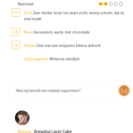
Nasmaak
7,7
Zicht
Zeer donker bruin tot zwart zicht; weing schuim, dat vij
snel inzakt
7,5
Neus
Geroosterd, aards met chocolade
7,9
Smaak
Zoet met een enigszins bittere afdronk
Spijssuggestie
Winterse stoofpot
5,0
"Wat mij betreft een mislukt experiment"
Review :
Brewdog Layer Cake