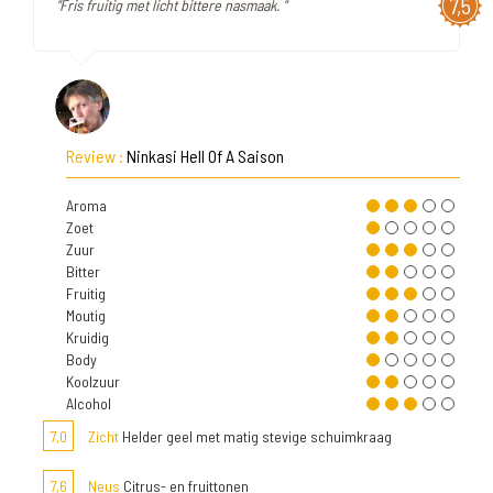
7,5
"Fris fruitig met licht bittere nasmaak. "
Review :
Ninkasi Hell Of A Saison
Aroma
Zoet
Zuur
Bitter
Fruitig
Moutig
Kruidig
Body
Koolzuur
Alcohol
7,0
Zicht
Helder geel met matig stevige schuimkraag
7,6
Neus
Citrus- en fruittonen