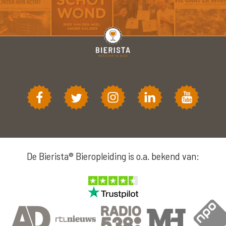
De Bierista® Bieropleiding is o.a. bekend van: