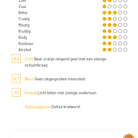
Zoet
Zuur
Bitter
Fruitig
Moutig
Kruidig
Body
Koolzuur
Alcohol
8,0
Zicht
Naar oranje neigend geel met een stevige
schuimkraag
6,7
Neus
Geen uitgesproken intensiteit
7,0
Smaak
Licht bitter met zoetige ondertoon
Spijssuggestie
Duitse bratwurst