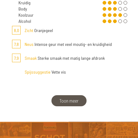
Kruidig
Body
Koolzuur
Alcohol
8,0
Zicht
Oranjegeel
7,8
Neus
Intense geur met veel moutig- en kruidigheid
7,9
Smaak
Sterke smaak met matig lange afdronk
Spijssuggestie
Vette vis
Toon meer