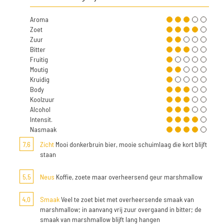
Aroma
Zoet
Zuur
Bitter
Fruitig
Moutig
Kruidig
Body
Koolzuur
Alcohol
Intensit.
Nasmaak
7,6
Zicht
Mooi donkerbruin bier, mooie schuimlaag die kort blijft
staan
5,5
Neus
Koffie, zoete maar overheersend geur marshmallow
4,0
Smaak
Veel te zoet biet met overheersende smaak van
marshmallow; in aanvang vrij zuur overgaand in bitter; de
smaak van marshmallow blijft lang hangen