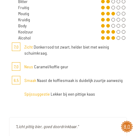
Bitter
Fruitig
Moutig
Kruidig
Body
Koolzuur
Alcohol
7,0
Zicht
Donkerrood tot zwart, helder biet met weinig
schuimkraag.
7,0
Neus
Caramel/koffie geur
6,5
Smaak
Naast de koffiesmaak is duidelijk zuurtje aanwezig
Spijssuggestie
Lekker bij een pittige kaas
8,0
"Licht pittig bier, goed doordrinkbaar."