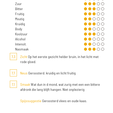
Zuur
Bitter
Fruitig
Moutig
Kruidig
Body
Koolzuur
Alcohol
Intensit.
Nasmaak
7,3
Zicht
Op het eerste gezicht helder bruin, in het licht met
rode gloed.
7,7
Neus
Geroosterd. kruidig en licht fruitig
7,1
Smaak
Wat dun in d mond, wat zurig met een een bittere
afdronk die lang blijft hangen. Niet onplezierig
Spijssuggestie
Geroosterd vlees en oude kaas.