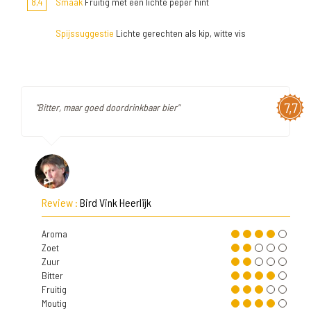
8,4
Smaak
Fruitig met een lichte peper hint
Spijssuggestie
Lichte gerechten als kip, witte vis
7,7
"Bitter, maar goed doordrinkbaar bier"
Review :
Bird Vink Heerlijk
Aroma
Zoet
Zuur
Bitter
Fruitig
Moutig