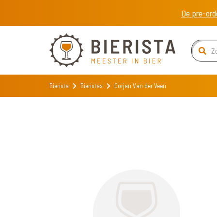
De pre-ord
Bierista
Bieristas
Corjan Van der Veen