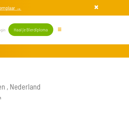
exemplaar →
Haal je Bierdiploma
gin
en , Nederland
n