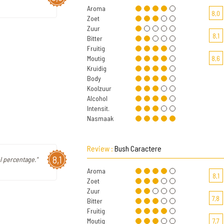
Aroma
8,0
Zoet
Zuur
8,1
Bitter
Fruitig
Moutig
8,6
Kruidig
Body
Koolzuur
Alcohol
Intensit.
Nasmaak
Review :
Bush Caractere
8,1
ol percentage."
Aroma
8,1
Zoet
Zuur
7,8
Bitter
Fruitig
Moutig
7,7