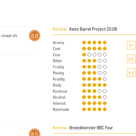
Review :
Kees Barrel Project 20.06
8,8
e smaak die
Aroma
8,7
Zoet
Zuur
8,6
Bitter
Fruitig
Moutig
8,8
Kruidig
Body
Koolzuur
Alcohol
Intensit.
Nasmaak
Review :
Bronckhorster BBC Four
8,5