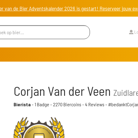
er van de Bier Adventskalender 2026 is gestart! Reserveer jouw 
Lo
Corjan Van der Veen
Zuidlar
Bierista
-
1 Badge
-
2270 Biercoins
-
4 Reviews
- #bedanktCorja