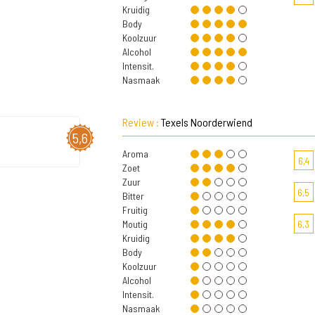
Kruidig
Body
Koolzuur
Alcohol
Intensit.
Nasmaak
Review :
Texels Noorderwiend
5,6
Aroma
6,4
Zoet
Zuur
6,5
Bitter
Fruitig
Moutig
6,3
Kruidig
Body
Koolzuur
Alcohol
Intensit.
Nasmaak