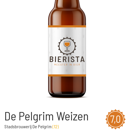
De Pelgrim Weizen
7,0
Stadsbrouwerij De Pelgrim
(
12
)