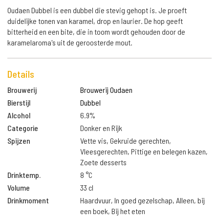
Oudaen Dubbel is een dubbel die stevig gehopt is. Je proeft
duidelijke tonen van karamel, drop en laurier. De hop geeft
bitterheid en een bite, die in toom wordt gehouden door de
karamelaroma's uit de geroosterde mout.
Details
Brouwerij
Brouwerij Oudaen
Bierstijl
Dubbel
Alcohol
6.9%
Categorie
Donker en Rijk
Spijzen
Vette vis, Gekruide gerechten,
Vleesgerechten, Pittige en belegen kazen,
Zoete desserts
Drinktemp.
8 °C
Volume
33 cl
Drinkmoment
Haardvuur, In goed gezelschap, Alleen, bij
een boek, Bij het eten