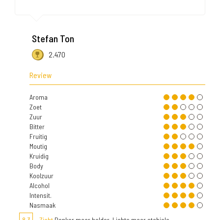
Stefan Ton
2.470
Review
Aroma
Zoet
Zuur
Bitter
Fruitig
Moutig
Kruidig
Body
Koolzuur
Alcohol
Intensit.
Nasmaak
8,3
Zicht
Donker maar helder. Lichte maar stabiele