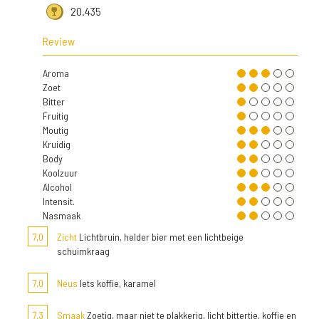
20.435
Review
Aroma
Zoet
Bitter
Fruitig
Moutig
Kruidig
Body
Koolzuur
Alcohol
Intensit.
Nasmaak
7,0
Zicht
Lichtbruin, helder bier met een lichtbeige
schuimkraag
7,0
Neus
Iets koffie, karamel
7,3
Smaak
Zoetig, maar niet te plakkerig, licht bittertje, koffie en