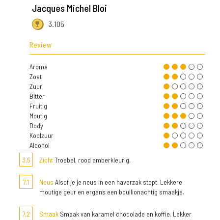
Jacques Michel Bloi
3.105
Review
Aroma
Zoet
Zuur
Bitter
Fruitig
Moutig
Body
Koolzuur
Alcohol
3,5
Zicht
Troebel, rood amberkleurig.
7,1
Neus
Alsof je je neus in een haverzak stopt. Lekkere
moutige geur en ergens een boullionachtig smaakje.
7,2
Smaak
Smaak van karamel chocolade en koffie. Lekker