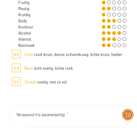
Fruitig
Moutig
Kruidig
Body
Koolzuur
Alcohol
Intensit.
Nasmaak
6,9
Zicht
rood-bruin, dunne schuimkraag, lichte bruis, helder
6,6
Neus
licht zoetig, lichte rook
6,5
Smaak
zoetig, niet zo vol
7,0
"Verassend fris karamelachtig. "