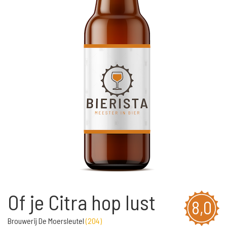
Of je Citra hop lust
8,0
Brouwerij De Moersleutel
(
204
)