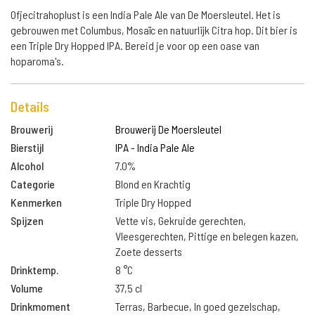
Ofjecitrahoplust is een India Pale Ale van De Moersleutel. Het is
gebrouwen met Columbus, Mosaïc en natuurlijk Citra hop. Dit bier is
een Triple Dry Hopped IPA. Bereid je voor op een oase van
hoparoma's.
Details
Brouwerij
Brouwerij De Moersleutel
Bierstijl
IPA - India Pale Ale
Alcohol
7.0%
Categorie
Blond en Krachtig
Kenmerken
Triple Dry Hopped
Spijzen
Vette vis, Gekruide gerechten,
Vleesgerechten, Pittige en belegen kazen,
Zoete desserts
Drinktemp.
8 °C
Volume
37,5 cl
Drinkmoment
Terras, Barbecue, In goed gezelschap,