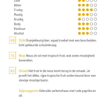
Zuur
Bitter
Fruitig
Moutig
Kruidig
Body
Koolzuur
Alcohol
8,0
Zicht
Oranjekleurig bier, egaal troebel met een bescheiden,
licht gekleurde schuimkraag.
7,5
Neus
Neus zit vol met tropisch fruit, wat zoete moutigheid
bovendien.
8,2
Smaak
Het fruit in de neus komt terug in de smaak. Je
proeft het dikke, rijpe tropische fruit ondersteund door een
stevige moutige basis.
Spijssuggestie
Gekruide varkenshaas met rode paprika en
uit.