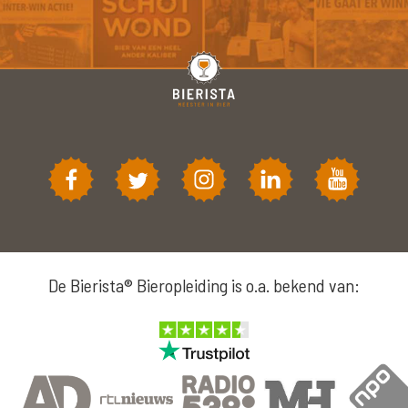
De Bierista® Bieropleiding is o.a. bekend van: