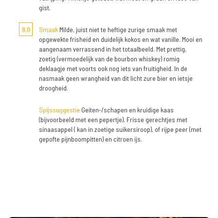
gist.
8,0
Smaak
Milde, juist niet te heftige zurige smaak met
opgewekte frisheid en duidelijk kokos en wat vanille. Mooi en
aangenaam verrassend in het totaalbeeld. Met prettig,
zoetig (vermoedelijk van de bourbon whiskey) romig
deklaagje met voorts ook nog iets van fruitigheid. In de
nasmaak geen wrangheid van dit licht zure bier en ietsje
droogheid.
Spijssuggestie
Geiten-/schapen en kruidige kaas
(bijvoorbeeld met een pepertje). Frisse gerechtjes met
sinaasappel ( kan in zoetige suikersiroop), of rijpe peer (met
gepofte pijnboompitten) en citroen ijs.