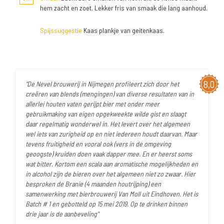
hem zacht en zoet. Lekker fris van smaak die lang aanhoud.
Spijssuggestie
Kaas plankje van geitenkaas.
8,0
"De Nevel brouwerij in Nijmegen profileert zich door het
creëren van blends (mengingen) van diverse resultaten van in
allerlei houten vaten gerijpt bier met onder meer
gebruikmaking van eigen opgekweekte wilde gist en slaagt
daar regelmatig wonderwel in. Het levert over het algemeen
wel iets van zurigheid op en niet iedereen houdt daarvan. Maar
tevens fruitigheid en vooral ook (vers in de omgeving
geoogste) kruiden doen vaak dapper mee. En er heerst soms
wat bitter. Kortom een scala aan aromatische mogelijkheden en
in alcohol zijn de bieren over het algemeen niet zo zwaar. Hier
besproken de Branie (4 maanden houtrijping) een
samenwerking met bierbrouwerij Van Moll uit Eindhoven. Het is
Batch # 1 en gebotteld op 15 mei 2019. Op te drinken binnen
drie jaar is de aanbeveling"