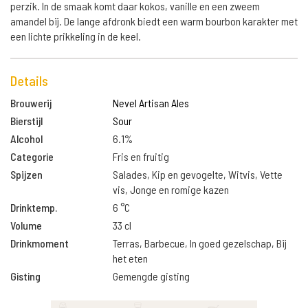
perzik. In de smaak komt daar kokos, vanille en een zweem
amandel bij. De lange afdronk biedt een warm bourbon karakter met
een lichte prikkeling in de keel.
Details
Brouwerij
Nevel Artisan Ales
Bierstijl
Sour
Alcohol
6.1%
Categorie
Fris en fruitig
Spijzen
Salades, Kip en gevogelte, Witvis, Vette
vis, Jonge en romige kazen
Drinktemp.
6 °C
Volume
33 cl
Drinkmoment
Terras, Barbecue, In goed gezelschap, Bij
het eten
Gisting
Gemengde gisting