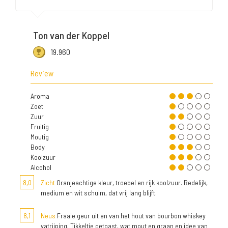
Ton van der Koppel
19.960
Review
Aroma
Zoet
Zuur
Fruitig
Moutig
Body
Koolzuur
Alcohol
8,0
Zicht
Oranjeachtige kleur, troebel en rijk koolzuur. Redelijk,
medium en wit schuim, dat vrij lang blijft.
8,1
Neus
Fraaie geur uit en van het hout van bourbon whiskey
vatrijping. Tikkeltje getoast, wat mout en graan en idee van