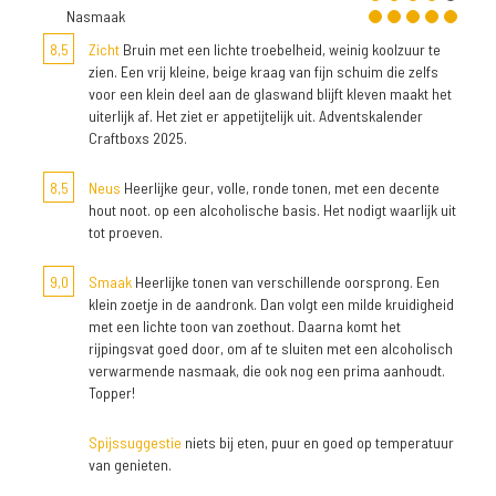
Nasmaak
8,5
Zicht
Bruin met een lichte troebelheid, weinig koolzuur te
zien. Een vrij kleine, beige kraag van fijn schuim die zelfs
voor een klein deel aan de glaswand blijft kleven maakt het
uiterlijk af. Het ziet er appetijtelijk uit. Adventskalender
Craftboxs 2025.
8,5
Neus
Heerlijke geur, volle, ronde tonen, met een decente
hout noot. op een alcoholische basis. Het nodigt waarlijk uit
tot proeven.
9,0
Smaak
Heerlijke tonen van verschillende oorsprong. Een
klein zoetje in de aandronk. Dan volgt een milde kruidigheid
met een lichte toon van zoethout. Daarna komt het
rijpingsvat goed door, om af te sluiten met een alcoholisch
verwarmende nasmaak, die ook nog een prima aanhoudt.
Topper!
Spijssuggestie
niets bij eten, puur en goed op temperatuur
van genieten.