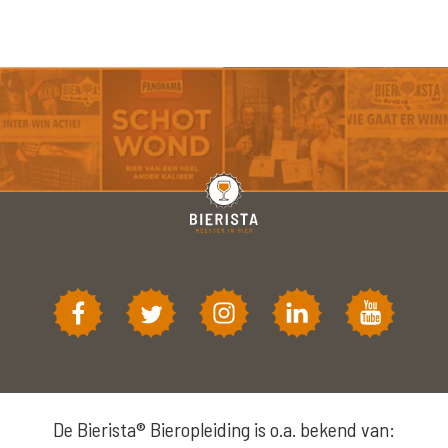
De Bierista® Bieropleiding is o.a. bekend van: