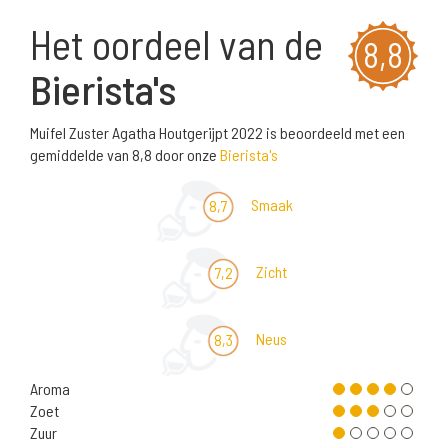
Het oordeel van de
8,8
Bierista's
Muifel Zuster Agatha Houtgerijpt 2022 is beoordeeld met een
gemiddelde van 8,8 door onze
Bierista's
Smaak
8,7
Zicht
7,2
Neus
8,3
Aroma
Zoet
Zuur