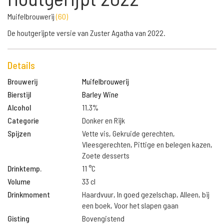
Muifelbrouwerij
(
60
)
De houtgerijpte versie van Zuster Agatha van 2022.
Details
Brouwerij
Muifelbrouwerij
Bierstijl
Barley Wine
Alcohol
11.3%
Categorie
Donker en Rijk
Spijzen
Vette vis, Gekruide gerechten,
Vleesgerechten, Pittige en belegen kazen,
Zoete desserts
Drinktemp.
11 °C
Volume
33 cl
Drinkmoment
Haardvuur, In goed gezelschap, Alleen, bij
een boek, Voor het slapen gaan
Gisting
Bovengistend