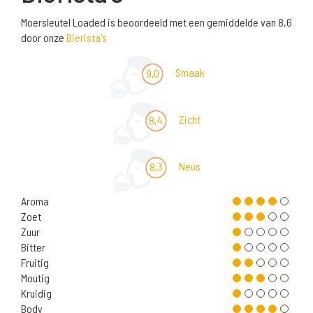
Moersleutel Loaded is beoordeeld met een gemiddelde van 8,6
door onze
Bierista's
Smaak
9,0
Zicht
8,4
Neus
8,3
Aroma
Zoet
Zuur
Bitter
Fruitig
Moutig
Kruidig
Body