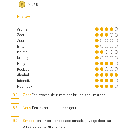
2.340
Review
Aroma
Zoet
Zuur
Bitter
Moutig
Kruidig
Body
Koolzuur
Alcohol
Intensit.
Nasmaak
9,0
Zicht
Een zwarte kleur met een bruine schuimkraag
8,5
Neus
Een lekkere chocolade geur.
9,0
Smaak
Een lekkere chocolade smaak, gevolgd door karamel
en op de achtergrond noten