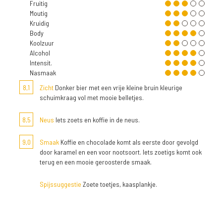
Fruitig
Moutig
Kruidig
Body
Koolzuur
Alcohol
Intensit.
Nasmaak
8,1
Zicht
Donker bier met een vrije kleine bruin kleurige
schuimkraag vol met mooie belletjes.
8,5
Neus
Iets zoets en koffie in de neus.
9,0
Smaak
Koffie en chocolade komt als eerste door gevolgd
door karamel en een voor nootsoort. Iets zoetigs komt ook
terug en een mooie geroosterde smaak.
Spijssuggestie
Zoete toetjes, kaasplankje.