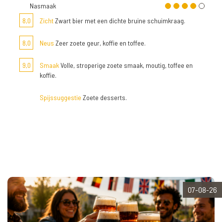
Nasmaak
8,0
Zicht
Zwart bier met een dichte bruine schuimkraag.
8,0
Neus
Zeer zoete geur, koffie en toffee.
9,0
Smaak
Volle, stroperige zoete smaak, moutig, toffee en
koffie.
Spijssuggestie
Zoete desserts.
07-08-26