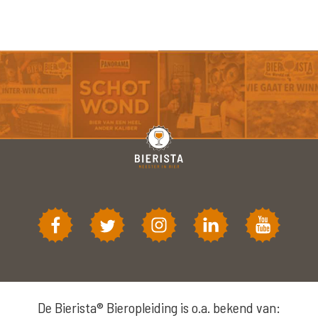
De Bierista® Bieropleiding is o.a. bekend van: