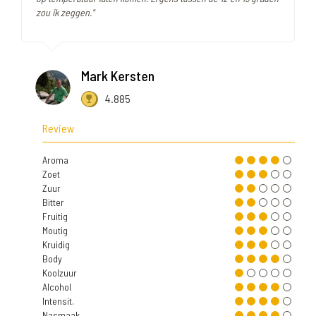
zou ik zeggen."
Mark Kersten
4.885
Review
Aroma
Zoet
Zuur
Bitter
Fruitig
Moutig
Kruidig
Body
Koolzuur
Alcohol
Intensit.
Nasmaak