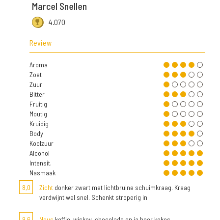
Marcel Snellen
4.070
Review
Aroma
Zoet
Zuur
Bitter
Fruitig
Moutig
Kruidig
Body
Koolzuur
Alcohol
Intensit.
Nasmaak
8,0
Zicht
donker zwart met lichtbruine schuimkraag. Kraag
verdwijnt wel snel. Schenkt stroperig in
9,6
Neus
koffie, wiskey, chocolade en ja hoor kokos