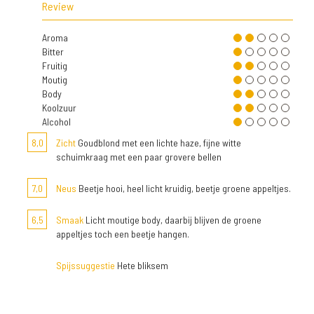
Review
Aroma
Bitter
Fruitig
Moutig
Body
Koolzuur
Alcohol
8,0
Zicht
Goudblond met een lichte haze, fijne witte
schuimkraag met een paar grovere bellen
7,0
Neus
Beetje hooi, heel licht kruidig, beetje groene appeltjes.
6,5
Smaak
Licht moutige body, daarbij blijven de groene
appeltjes toch een beetje hangen.
Spijssuggestie
Hete bliksem