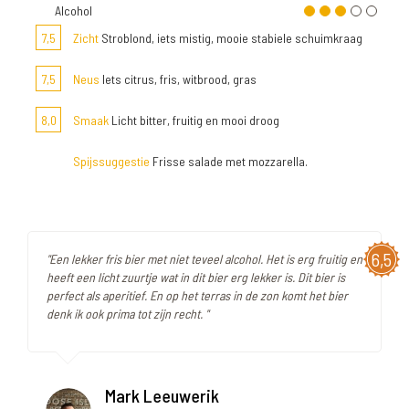
Alcohol
7,5
Zicht
Stroblond, iets mistig, mooie stabiele schuimkraag
7,5
Neus
Iets citrus, fris, witbrood, gras
8,0
Smaak
Licht bitter, fruitig en mooi droog
Spijssuggestie
Frisse salade met mozzarella.
6,5
"Een lekker fris bier met niet teveel alcohol. Het is erg fruitig en
heeft een licht zuurtje wat in dit bier erg lekker is. Dit bier is
perfect als aperitief. En op het terras in de zon komt het bier
denk ik ook prima tot zijn recht. "
Mark Leeuwerik