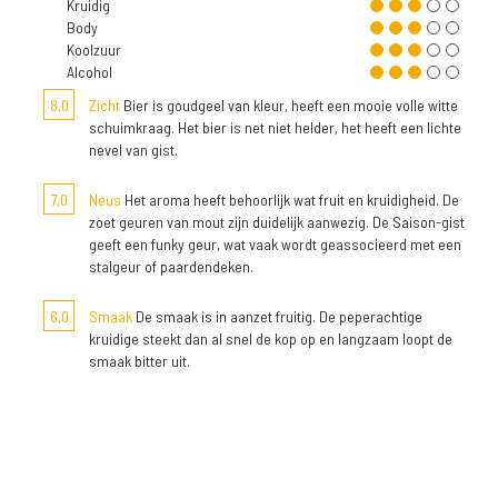
Kruidig
Body
Koolzuur
Alcohol
8,0
Zicht
Bier is goudgeel van kleur, heeft een mooie volle witte
schuimkraag. Het bier is net niet helder, het heeft een lichte
nevel van gist.
7,0
Neus
Het aroma heeft behoorlijk wat fruit en kruidigheid. De
zoet geuren van mout zijn duidelijk aanwezig. De Saison-gist
geeft een funky geur, wat vaak wordt geassocieerd met een
stalgeur of paardendeken.
6,0
Smaak
De smaak is in aanzet fruitig. De peperachtige
kruidige steekt dan al snel de kop op en langzaam loopt de
smaak bitter uit.