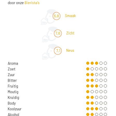
door onze
Bierista's
Smaak
6,8
Zicht
7,6
Neus
7,1
Aroma
Zoet
Zuur
Bitter
Fruitig
Moutig
Kruidig
Body
Koolzuur
Alcohol