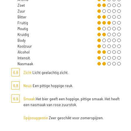
Zoet
Zuur
Bitter
Fruitig
Moutig
Kruidig
Body
Koolzuur
Alcohol
Intensit.
Nasmaak
6,8
Zicht
Licht geelachtig zicht.
6,8
Neus
Een pittige hoppige reuk.
6,9
Smaak
Het bier geeft een hoppige, pittige smaak. Het heeft
een nasmaak van rose zuurstok.
Spijssuggestie
Zeer geschikt voor zomerspijzen.