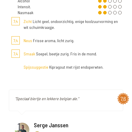
Alcohol
Intensit.
Nasmaak
7,4
Zicht
Licht geel, ondoorzichtig, enige koolzuurvorming en
wit schuimkraagje.
7,4
Neus
Frisse aroma, licht zurig.
7,4
Smaak
Soepel, beetje zurig. Fris in de mond.
Spijssuggestie
Kipragout met rijst endoperwten.
7,6
"Speciaal biertje en lekkere belgian ale."
Serge Janssen