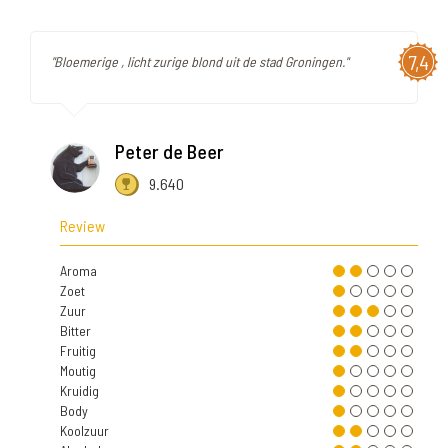
7,4
"Bloemerige , licht zurige blond uit de stad Groningen."
Peter de Beer
9.640
Review
Aroma
Zoet
Zuur
Bitter
Fruitig
Moutig
Kruidig
Body
Koolzuur