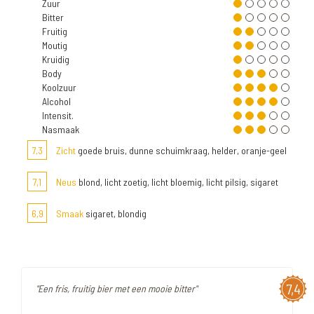
Zuur
Bitter
Fruitig
Moutig
Kruidig
Body
Koolzuur
Alcohol
Intensit.
Nasmaak
7,3
Zicht
goede bruis, dunne schuimkraag, helder, oranje-geel
7,1
Neus
blond, licht zoetig, licht bloemig, licht pilsig, sigaret
6,9
Smaak
sigaret, blondig
7,4
"Een fris, fruitig bier met een mooie bitter"