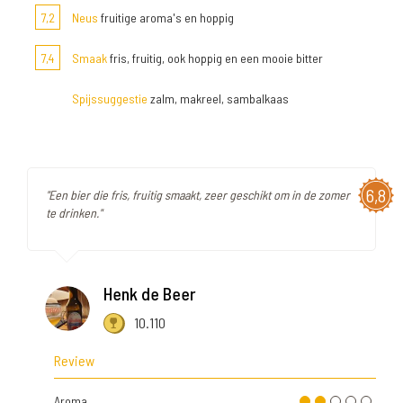
7,2
Neus
fruitige aroma's en hoppig
7,4
Smaak
fris, fruitig, ook hoppig en een mooie bitter
Spijssuggestie
zalm, makreel, sambalkaas
6,8
"Een bier die fris, fruitig smaakt, zeer geschikt om in de zomer
te drinken."
Henk de Beer
10.110
Review
Aroma