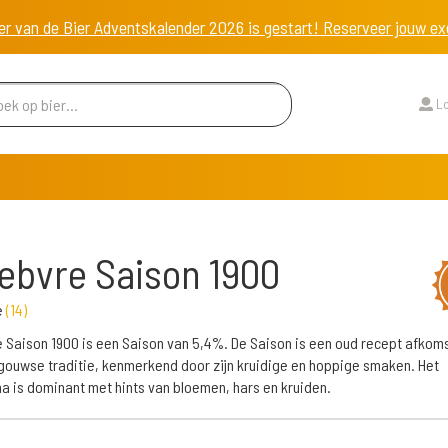
er van de Bier Adventskalender 2026 is gestart! Reserveer jouw 
Lo
ebvre Saison 1900
e
(
14
)
 Saison 1900 is een Saison van 5,4%. De Saison is een oud recept afkoms
ouwse traditie, kenmerkend door zijn kruidige en hoppige smaken. Het
 is dominant met hints van bloemen, hars en kruiden.