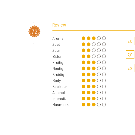
Review
7,2
Aroma
7,0
Zoet
Zuur
7,0
Bitter
Fruitig
Moutig
7,2
Kruidig
Body
Koolzuur
Alcohol
Intensit.
Nasmaak