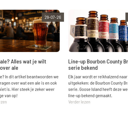
29-07-26
ale? Alles wat je wilt
Line-up Bourbon County B
over ale
serie bekend
le? In dit artikel beantwoorden we
Elk jaar wordt er reikhalzend naar
vragen over wat een ale is en ook
uitgekeken: de Bourbon County B
niet is. Hier steek je zeker weer
serie. Goose Island heeft deze w
ge van op!
line-up bekend gemaakt.
ezen
Verder lezen