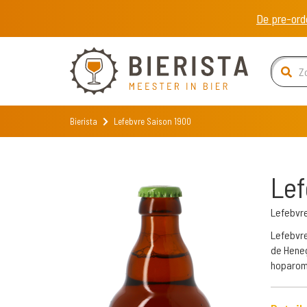
De pre-ord
Bierista
Lefebvre Saison 1900
Lef
Lefebvr
Lefebvre
de Heneg
hoparoma