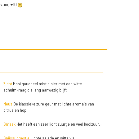
ntvang +10
Zicht
Mooi goudgeel mistig bier met een witte
schuimkraag die lang aanwezig blijft
Neus
De klassieke zure geur met lichte aroma's van
citrus en hop.
Smaak
Het heeft een zeer licht zuurtje en veel koolzuur.
Spijssuggestie
Lichte salade en witte vis.