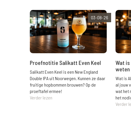
03-08-26
Wat is 
Proefnotitie Salikatt Even Keel
weten 
Salikatt Even Keel is een New England
Wat is A
Double IPA uit Noorwegen. Kunnen ze daar
al jouw 
fruitige hopbommen brouwen? Op de
wat het 
proeftafel ermee!
het nodi
Verder lezen
Verder l