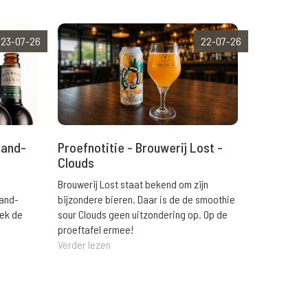
23-07-26
22-07-26
rand-
Proefnotitie - Brouwerij Lost -
Clouds
Brouwerij Lost staat bekend om zijn
rand-
bijzondere bieren. Daar is de de smoothie
eek de
sour Clouds geen uitzondering op. Op de
proeftafel ermee!
Verder lezen