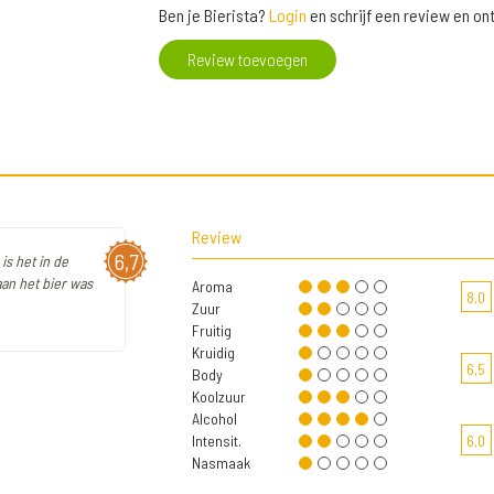
Ben je Bierista?
Login
en schrijf een review en o
Review toevoegen
Review
6,7
is het in de
an het bier was
Aroma
8,0
Zuur
Fruitig
Kruidig
6,5
Body
Koolzuur
Alcohol
Intensit.
6,0
Nasmaak