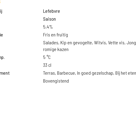
s
j
Lefebvre
Saison
5.4%
ie
Fris en fruitig
Salades, Kip en gevogelte, Witvis, Vette vis, Jon
romige kazen
mp.
5 °C
33 cl
oment
Terras, Barbecue, In goed gezelschap, Bij het ete
Bovengistend