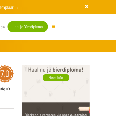
exemplaar →
Haal je Bierdiploma
gin
7,0
tig uit