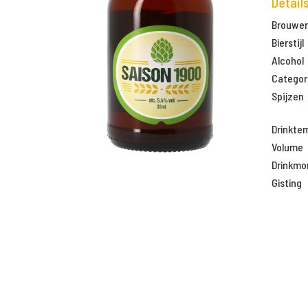
Detail
Brouweri
Bierstijl
Alcohol
Categor
Spijzen
Drinkte
Volume
Drinkm
Gisting