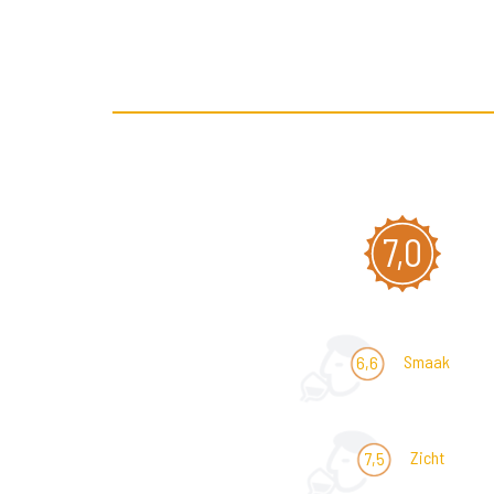
7,0
Smaak
6,6
Zicht
7,5