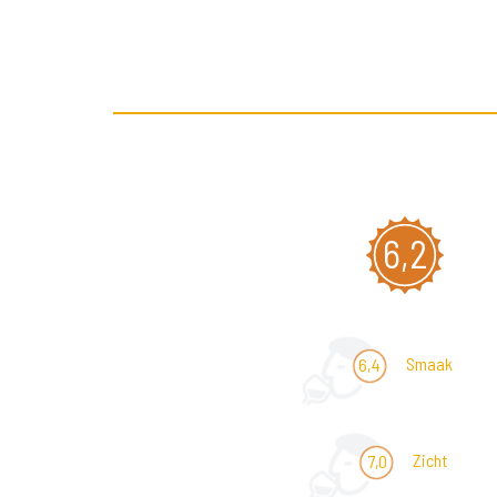
6,2
Smaak
6,4
Zicht
7,0