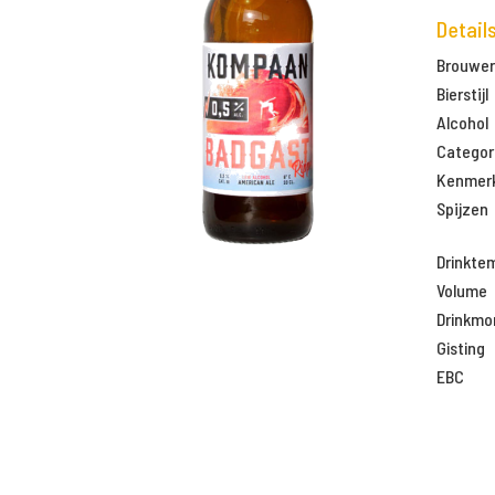
Detail
Brouweri
Bierstijl
Alcohol
Categor
Kenmer
Spijzen
Drinkte
Volume
Drinkm
Gisting
EBC