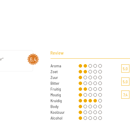
Review
6,4
r"
Aroma
5,0
Zoet
Zuur
5,0
Bitter
Fruitig
Moutig
7,4
Kruidig
Body
Koolzuur
Alcohol