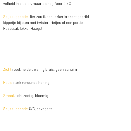
volheid in dit bier, maar alsnog. Voor 0,5%...
Spijssuggestie
Hier zou ik een lekker krokant gegrild
kippetje bij eten met twister frietjes of een portie
Raspatat, lekker Haags!
Zicht
rood, helder, weinig bruis, geen schuim
Neus
sterk verdunde honing
Smaak
licht zoetig, bloemig
Spijssuggestie
AVG, gevogelte