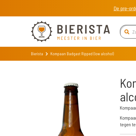
De pre-ord
Bierista
Kompaan Badgast Ripped (low alcohol)
Kom
alc
Kompaan
Kompaan 
tegen te