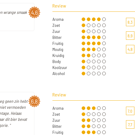
Review
4,6
 een wrange smaak
Aroma
8,3
Zoet
Zuur
8,9
Bitter
Fruitig
Moutig
4,8
Kruidig
Body
Koolzuur
Alcohol
Review
6,8
weg geen zin hebt
je niet vermoeden
Aroma
7,0
ntage. Helaas
Zoet
ar dit bier bevat
Zuur
7,7
orie. "
Bitter
Fruitig