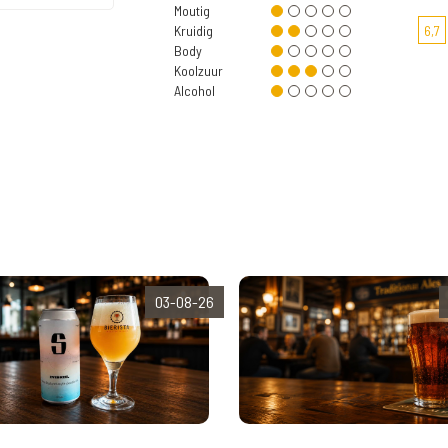
Moutig
Kruidig
6,7
Body
Koolzuur
Alcohol
03-08-26