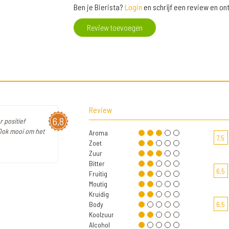
Ben je Bierista?
Login
en schrijf een review en o
Review toevoegen
Review
6,8
 positief
 Ook mooi om het
Aroma
7,5
Zoet
Zuur
Bitter
6,5
Fruitig
Moutig
Kruidig
Body
6,5
Koolzuur
Alcohol