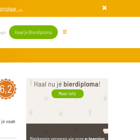
exemplaar →
Haal je Bierdiploma
gin
6,2
 je vaak