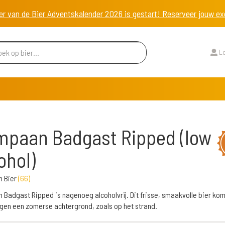
er van de Bier Adventskalender 2026 is gestart! Reserveer jouw 
Lo
paan Badgast Ripped (low
ohol)
 Bier
(
66
)
Badgast Ripped is nagenoeg alcoholvrij. Dit frisse, smaakvolle bier kom
gen een zomerse achtergrond, zoals op het strand.