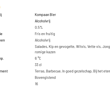
s
j
Kompaan Bier
Alcoholvrij
0.5%
ie
Fris en fruitig
ken
Alcoholvrij
Salades, Kip en gevogelte, Witvis, Vette vis, Jon
romige kazen
mp.
6 °C
33 cl
oment
Terras, Barbecue, In goed gezelschap, Bij het ete
Bovengistend
16