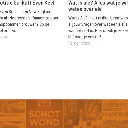
Wat is ale? Alles wat je wil
otitie Salikatt Even Keel
weten over ale
 Even Keel is een New England
Wat is Ale? In dit artikel beantwo
PA uit Noorwegen. Kunnen ze daar
al jouw vragen over wat een ale is
e hopbommen brouwen? Op de
wat het niet is. Hier steek je zeke
el ermee!
het nodige van op!
ezen
Verder lezen