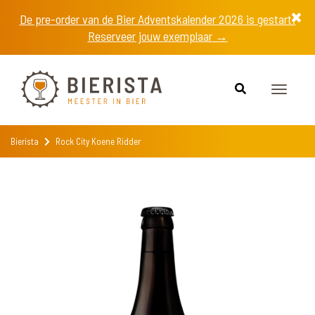
De pre-order van de Bier Adventskalender 2026 is gestart!
Reserveer jouw exemplaar →
Toggle
navigat
Bierista
Rock City Koene Ridder