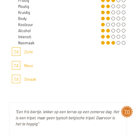
Fruitig
Moutig
Kruidig
Body
Koolzuur
Alcohol
Intensit.
Nasmaak
7,0
Zicht
7,0
Neus
7,0
Smaak
7,0
"Een fris biertje, lekker op een terras op een zomerse dag. Het
is een tripel, maar geen typisch belgische tripel. Daarvoor is
het te hoppig"