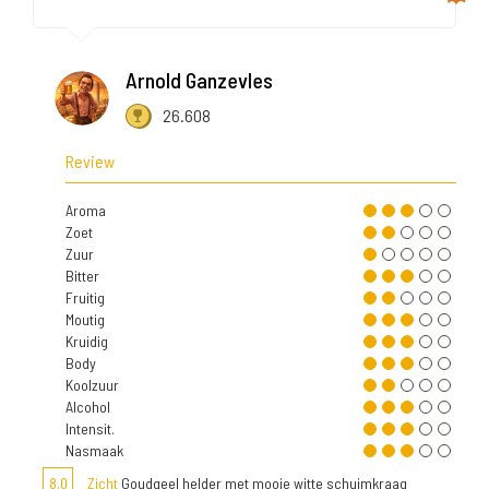
Arnold Ganzevles
26.608
Review
Aroma
Zoet
Zuur
Bitter
Fruitig
Moutig
Kruidig
Body
Koolzuur
Alcohol
Intensit.
Nasmaak
8,0
Zicht
Goudgeel helder met mooie witte schuimkraag