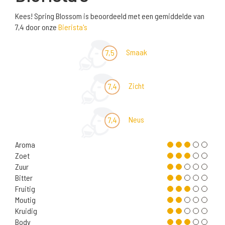
Kees! Spring Blossom is beoordeeld met een gemiddelde van
7,4 door onze
Bierista's
Smaak
7,5
Zicht
7,4
Neus
7,4
Aroma
Zoet
Zuur
Bitter
Fruitig
Moutig
Kruidig
Body