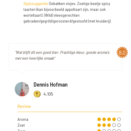
Spijssuggestie
Gebakken visjes. Zoetige beetje spicy
taarten (kan bijvoorbeeld appeltaart zijn, maar ook
worteltaart). (Wild) vleesgerechten
gebraden/gegrild/geroosterd/gestoofd (met kruiderij).
8,0
"Wat blijft dit een goed bier. Prachtige kleur, goede aroma's
met een heerlijke smaak"
Dennis Hofman
4.105
Review
Aroma
Zoet
Zuur