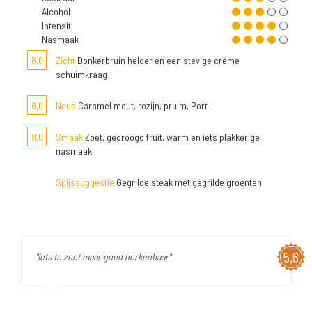
Alcohol
Intensit.
Nasmaak
8,0
Zicht
Donkerbruin helder en een stevige crème
schuimkraag
8,0
Neus
Caramel mout, rozijn, pruim, Port
8,0
Smaak
Zoet, gedroogd fruit, warm en iets plakkerige
nasmaak
Spijssuggestie
Gegrilde steak met gegrilde groenten
5,6
"Iets te zoet maar goed herkenbaar"