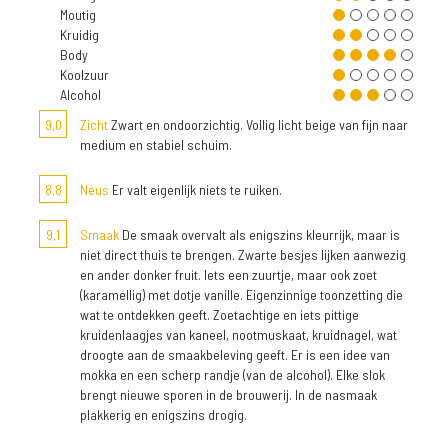
Moutig
Kruidig
Body
Koolzuur
Alcohol
9,0
Zicht
Zwart en ondoorzichtig. Vollig licht beige van fijn naar
medium en stabiel schuim.
8,8
Neus
Er valt eigenlijk niets te ruiken.
9,1
Smaak
De smaak overvalt als enigszins kleurrijk, maar is
niet direct thuis te brengen. Zwarte besjes lijken aanwezig
en ander donker fruit. Iets een zuurtje, maar ook zoet
(karamellig) met dotje vanille. Eigenzinnige toonzetting die
wat te ontdekken geeft. Zoetachtige en iets pittige
kruidenlaagjes van kaneel, nootmuskaat, kruidnagel, wat
droogte aan de smaakbeleving geeft. Er is een idee van
mokka en een scherp randje (van de alcohol). Elke slok
brengt nieuwe sporen in de brouwerij. In de nasmaak
plakkerig en enigszins drogig.