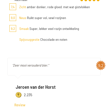
7,4
Zicht
amber donker, rode gloed. met wat gistvlokken
9,0
Neus
Ruikt super vol, vewl rozijnen
9,2
Smaak
Super, lekker veel rozijn ontwikkeling
Spijssuggestie
Chocolade en noten
9,2
"Zeer mooi verouderd bier."
Jeroen van der Horst
2.235
Review