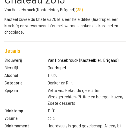
Van Honsebrouck (Kasteelbier, Brigand)
(
38
)
Kasteel Cuvée du Chateau 2019 is een hele dikke Quadrupel, een
krachtig en verwarmend bier met warme smaken als karamel en
chocolade.
Details
Brouwerij
Van Honsebrouck (Kasteelbier, Brigand)
Bierstijl
Quadrupel
Alcohol
11.0%
Categorie
Donker en Rijk
Spijzen
Vette vis, Gekruide gerechten,
Vleesgerechten, Pittige en belegen kazen,
Zoete desserts
Drinktemp.
11 °C
Volume
33 cl
Drinkmoment
Haardvuur, In goed gezelschap, Alleen, bij