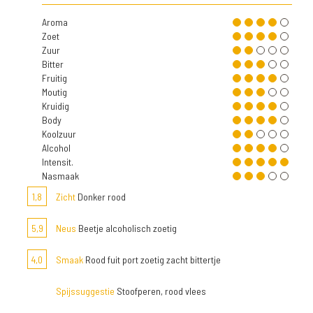
Aroma
Zoet
Zuur
Bitter
Fruitig
Moutig
Kruidig
Body
Koolzuur
Alcohol
Intensit.
Nasmaak
1,8
Zicht
Donker rood
5,9
Neus
Beetje alcoholisch zoetig
4,0
Smaak
Rood fuit port zoetig zacht bittertje
Spijssuggestie
Stoofperen, rood vlees