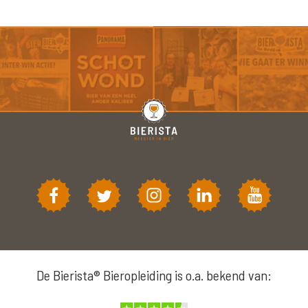
De Bierista® Bieropleiding is o.a. bekend van: