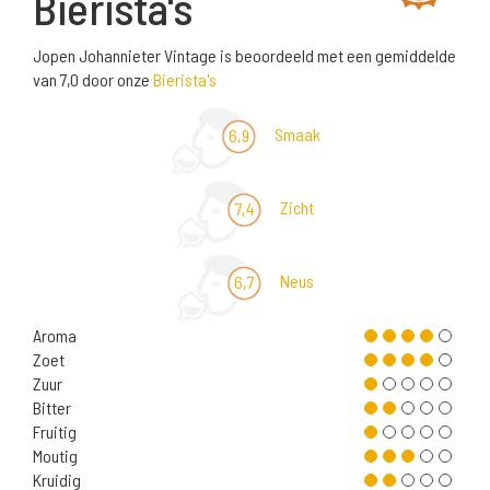
Bierista's
Jopen Johannieter Vintage is beoordeeld met een gemiddelde
van 7,0 door onze
Bierista's
Smaak
6,9
Zicht
7,4
Neus
6,7
Aroma
Zoet
Zuur
Bitter
Fruitig
Moutig
Kruidig