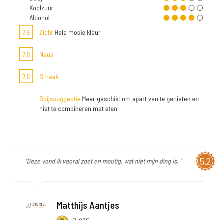
Koolzuur
Alcohol
7,5
Zicht
Hele mooie kleur
7,0
Neus
7,0
Smaak
Spijssuggestie
Meer geschikt om apart van te genieten en
niet te combineren met eten
5,2
"Deze vond ik vooral zoet en moutig, wat niet mijn ding is. "
Matthijs Aantjes