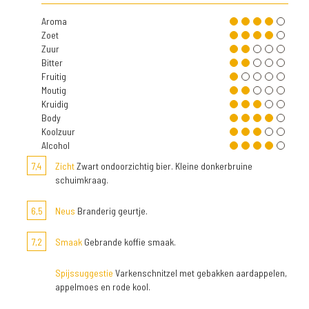
Aroma
Zoet
Zuur
Bitter
Fruitig
Moutig
Kruidig
Body
Koolzuur
Alcohol
7,4
Zicht
Zwart ondoorzichtig bier. Kleine donkerbruine
schuimkraag.
6,5
Neus
Branderig geurtje.
7,2
Smaak
Gebrande koffie smaak.
Spijssuggestie
Varkenschnitzel met gebakken aardappelen,
appelmoes en rode kool.