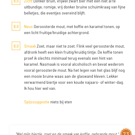
8,0
Zicht
Donker bruin, vrijwel zwart bier met een niet al te
uitbundige, romige, vrij donker bruine schuimkraag van fijne
belletjes, die eventjes overeind blijft.
8,0
Neus
Geroosterde mout, met koffie en karamel tonen, op
een licht fruitige/kruidige achtergrond.
8,0
Smaak
Zoet, maar niet te zoet. Flink veel geroosterde mout,
afdronk heeft een klein fruitig/kruidig tintje. De koffie tonen
proef ik slechts minimaal terug evenals een hint van
karamel. Nasmaak is vooral alcoholisch en bevat wederom
vooral geroosterde mout. Na het legen van het glas blijf nog
een mooie bruine waas aan de glaswand kleven. Lekker
verwarmend biertje voor een koude najaars- of winter-dag.
Ik hou hier wel van.
Spijssuggestie
niets bij eten
7,3
"Wel mijn biertje, zoet en de smaak van koffie, gebrande mout."