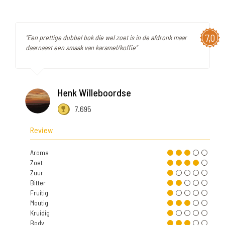
7,0
"Een prettige dubbel bok die wel zoet is in de afdronk maar
daarnaast een smaak van karamel/koffie"
Henk Willeboordse
7.695
Review
Aroma
Zoet
Zuur
Bitter
Fruitig
Moutig
Kruidig
Body