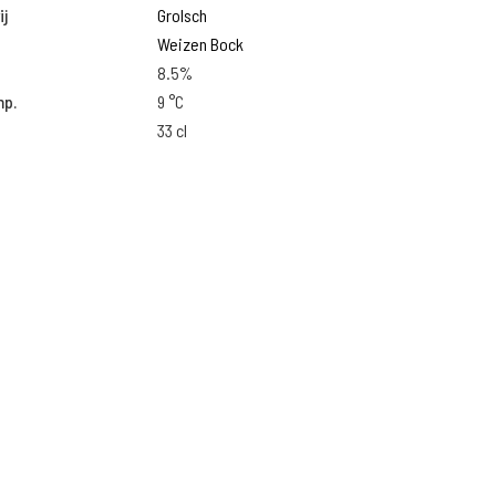
j
Grolsch
Weizen Bock
8.5%
mp.
9 °C
33 cl