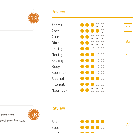
Review
6,9
Aroma
6,9
Zoet
Zuur
6,7
Bitter
Fruitig
Moutig
6,9
Kruidig
Body
Koolzuur
Alcohol
Intensit.
Nasmaak
Review
7,6
n van een
maak van banaan
Aroma
7,4
Zoet