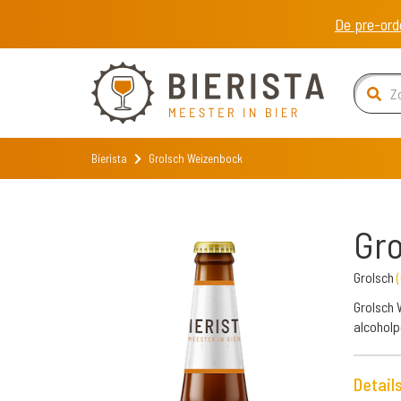
De pre-ord
Bierista
Grolsch Weizenbock
Gro
Grolsch
(
Grolsch 
alcoholp
Detail