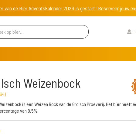
er van de Bier Adventskalender 2026 is gestart! Reserveer jouw 
Lo
lsch Weizenbock
64
)
Weizenbock is een Weizen Bock van de Grolsch Proeverij. Het bier heeft e
ercentage van 8,5%.
s