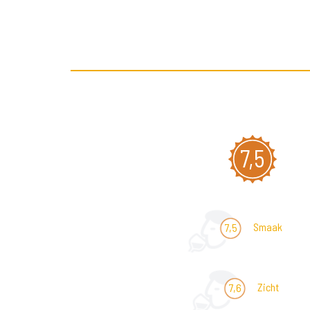
7,5
Smaak
7,5
Zicht
7,6