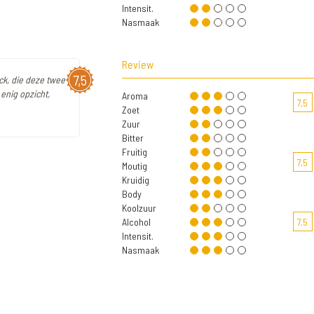
Intensit.
Nasmaak
Review
7,5
k, die deze twee
 enig opzicht,
Aroma
7,5
Zoet
Zuur
Bitter
Fruitig
7,5
Moutig
Kruidig
Body
Koolzuur
Alcohol
7,5
Intensit.
Nasmaak