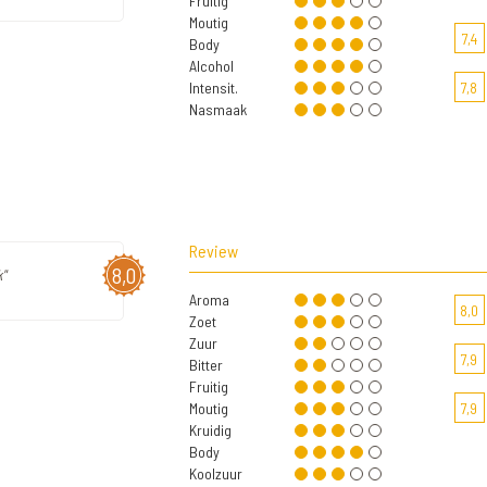
Fruitig
Moutig
7,4
Body
Alcohol
Intensit.
7,8
Nasmaak
Review
8,0
"
Aroma
8,0
Zoet
Zuur
7,9
Bitter
Fruitig
Moutig
7,9
Kruidig
Body
Koolzuur