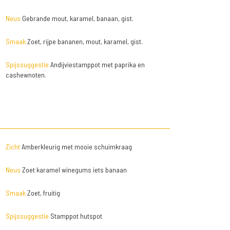
Neus
Gebrande mout, karamel, banaan, gist.
Smaak
Zoet, rijpe bananen, mout, karamel, gist.
Spijssuggestie
Andijviestamppot met paprika en
cashewnoten.
Zicht
Amberkleurig met mooie schuimkraag
Neus
Zoet karamel winegums iets banaan
Smaak
Zoet, fruitig
Spijssuggestie
Stamppot hutspot