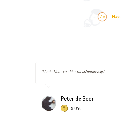
Neus
7,5
"Mooie kleur van bier en schuimkraag."
Peter de Beer
9.640