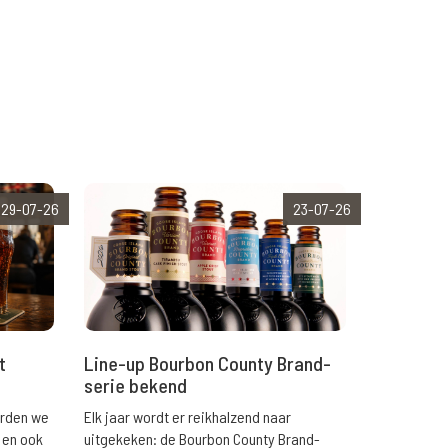
29-07-26
23-07-26
t
Line-up Bourbon County Brand-
serie bekend
orden we
Elk jaar wordt er reikhalzend naar
 en ook
uitgekeken: de Bourbon County Brand-