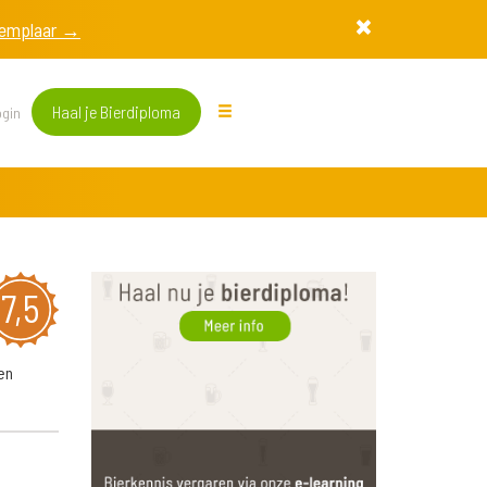
exemplaar →
Haal je Bierdiploma
gin
7,5
en