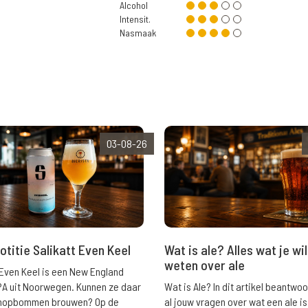
Alcohol
Intensit.
Nasmaak
03-08-26
Wat is ale? Alles wat je wil
otitie Salikatt Even Keel
weten over ale
 Even Keel is een New England
Wat is Ale? In dit artikel beantwo
PA uit Noorwegen. Kunnen ze daar
al jouw vragen over wat een ale is
e hopbommen brouwen? Op de