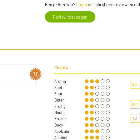
Ben je Bierista?
Login
en schrijf een review en o
Review toevoegen
Review
7,5
Aroma
8,0
Zoet
Zuur
Bitter
8,0
Fruitig
Moutig
Kruidig
7,3
Body
Koolzuur
Alcohol