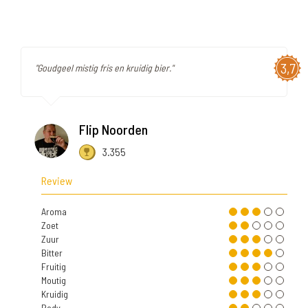
3,7
"Goudgeel mistig fris en kruidig bier."
Flip Noorden
3.355
Review
Aroma
Zoet
Zuur
Bitter
Fruitig
Moutig
Kruidig
Body