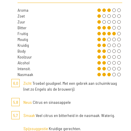
Aroma
Zoet
Zuur
Bitter
Fruitig
Moutig
Kruidig
Body
Koolzuur
Alcohol
Intensit.
Nasmaak
6,0
Zicht
Troebel goudgeel. Met een gebrek aan schuimkraag
(net zo Engels als de brouwerij).
5,8
Neus
Citrus en sinaasappele
5,7
Smaak
Veel citrus en bitterheid in de nasmaak. Waterig.
Spijssuggestie
Kruidige gerechten.