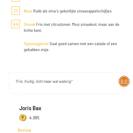
7,7
Neus
Ruikt als oma's gekonfijte sinaasappelschijfjes.
6,6
Smaak
Fris met citrustonen. Mooi smaakvol, maar aan de
lichte kant.
Spijssuggestie
Gaat goed samen met een salade of een
gebakken visje.
6,0
"Fris, fruitig, licht maar wat waterig"
Joris Bax
4.995
Review