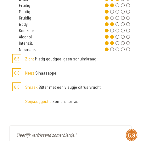
Fruitig
Moutig
Kruidig
Body
Koolzuur
Alcohol
Intensit.
Nasmaak
6,5
Zicht
Mistig goudgeel geen schuimkraag
6,0
Neus
Sinaasappel
6,5
Smaak
Bitter met een vleugje citrus vrucht
Spijssuggestie
Zomers terras
6,9
"Heerlijk verfrissend zomerbiertje."