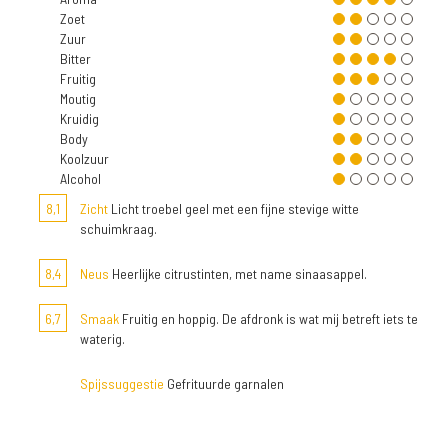
Zoet
Zuur
Bitter
Fruitig
Moutig
Kruidig
Body
Koolzuur
Alcohol
8,1
Zicht
Licht troebel geel met een fijne stevige witte
schuimkraag.
8,4
Neus
Heerlijke citrustinten, met name sinaasappel.
6,7
Smaak
Fruitig en hoppig. De afdronk is wat mij betreft iets te
waterig.
Spijssuggestie
Gefrituurde garnalen