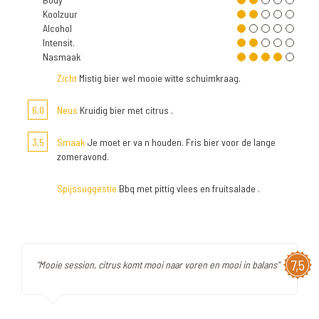
Koolzuur
Alcohol
Intensit.
Nasmaak
Zicht
Mistig bier wel mooie witte schuimkraag.
6,0
Neus
Kruidig bier met citrus .
3,5
Smaak
Je moet er va n houden. Fris bier voor de lange
zomeravond.
Spijssuggestie
Bbq met pittig vlees en fruitsalade .
7,5
"Mooie session, citrus komt mooi naar voren en mooi in balans"