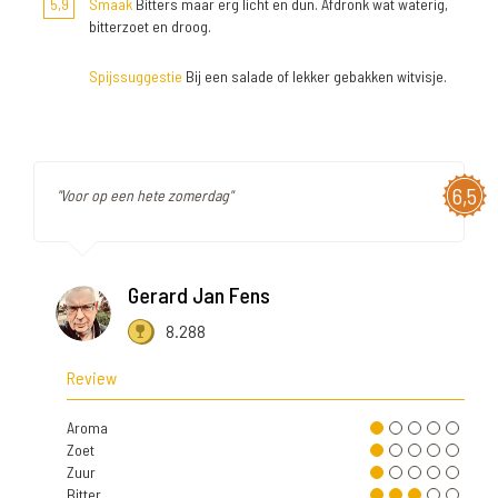
5,9
Smaak
Bitters maar erg licht en dun. Afdronk wat waterig,
bitterzoet en droog.
Spijssuggestie
Bij een salade of lekker gebakken witvisje.
6,5
"Voor op een hete zomerdag"
Gerard Jan Fens
8.288
Review
Aroma
Zoet
Zuur
Bitter