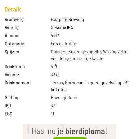
Details
Brouwerij
Fourpure Brewing
Bierstijl
Session IPA
Alcohol
4.0%
Categorie
Fris en fruitig
Spijzen
Salades, Kip en gevogelte, Witvis, Vette
vis, Jonge en romige kazen
Drinktemp.
4 °C
Volume
33 cl
Drinkmoment
Terras, Barbecue, In goed gezelschap, Bij
het eten
Gisting
Bovengistend
IBU
37
EBC
11