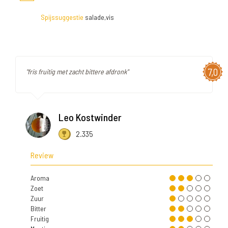
Spijssuggestie
salade,vis
7,0
"fris fruitig met zacht bittere afdronk"
Leo Kostwinder
2.335
Review
Aroma
Zoet
Zuur
Bitter
Fruitig