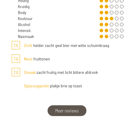
Moutig
Kruidig
Body
Koolzuur
Alcohol
Intensit.
Nasmaak
7,5
Zicht
helder zacht geel bier met witte schuimkraag
7,0
Neus
fruittonen
7,0
Smaak
zacht fruitig met licht bittere afdronk
Spijssuggestie
plakje brie op toast
Meer reviews